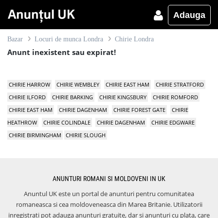
Adauga
Bazar
Locuri de munca Londra
Chirie Londra
Anunt inexistent sau expirat!
CHIRIE HARROW
CHIRIE WEMBLEY
CHIRIE EAST HAM
CHIRIE STRATFORD
CHIRIE ILFORD
CHIRIE BARKING
CHIRIE KINGSBURY
CHIRIE ROMFORD
CHIRIE EAST HAM
CHIRIE DAGENHAM
CHIRIE FOREST GATE
CHIRIE
HEATHROW
CHIRIE COLINDALE
CHIRIE DAGENHAM
CHIRIE EDGWARE
CHIRIE BIRMINGHAM
CHIRIE SLOUGH
ANUNTURI ROMANI SI MOLDOVENI IN UK
Anuntul UK este un portal de anunturi pentru comunitatea
romaneasca si cea moldoveneasca din Marea Britanie. Utilizatorii
inregistrati pot adauga anunturi gratuite, dar si anunturi cu plata, care