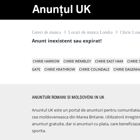
Cereri de munca
Locuri de munca Londra
Chirie Lon
Anunt inexistent sau expirat!
CHIRIE HARROW
CHIRIE WEMBLEY
CHIRIE EAST HAM
CHIRIE
GATE
CHIRIE HEATHROW
CHIRIE COLINDALE
CHIRIE DAGEN
ANUNTURI ROMANI SI MOLDOVENI IN UK
Anuntul UK este un portal de anunturi pentru comunitate
cea moldoveneasca din Marea Britanie. Utilizatorii inregist
anunturi gratuite, dar si anunturi cu plata, care benefici
sporita.