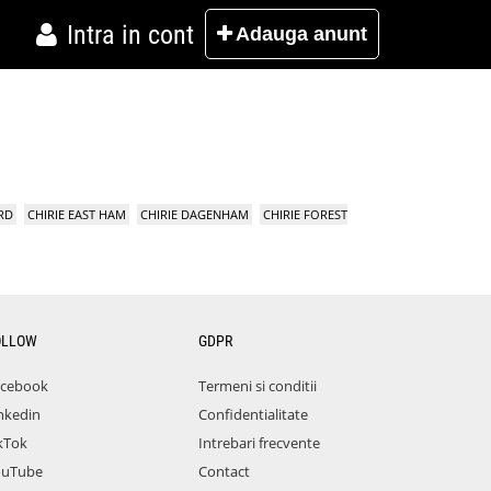
Intra in cont
Adauga
anunt
RD
CHIRIE EAST HAM
CHIRIE DAGENHAM
CHIRIE FOREST
OLLOW
GDPR
acebook
Termeni si conditii
nkedin
Confidentialitate
kTok
Intrebari frecvente
ouTube
Contact