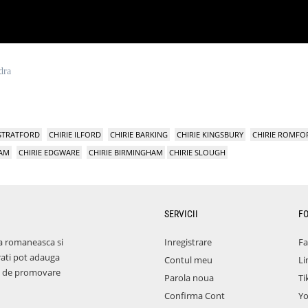
dra
 STRATFORD
CHIRIE ILFORD
CHIRIE BARKING
CHIRIE KINGSBURY
CHIRIE ROMFO
HAM
CHIRIE EDGWARE
CHIRIE BIRMINGHAM
CHIRIE SLOUGH
SERVICII
F
a romaneasca si
Inregistrare
F
rati pot adauga
Contul meu
Li
aza de promovare
Parola noua
Ti
Confirma Cont
Y