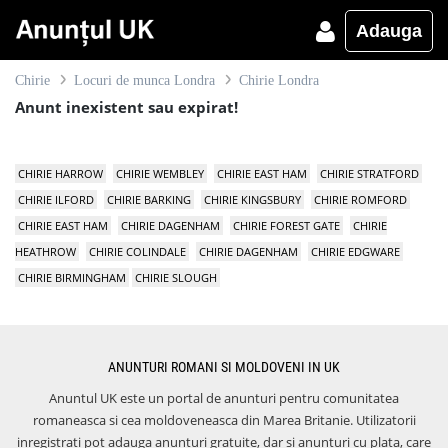
Adauga
Chirie
Locuri de munca Londra
Chirie Londra
Anunt inexistent sau expirat!
CHIRIE HARROW
CHIRIE WEMBLEY
CHIRIE EAST HAM
CHIRIE STRATFORD
CHIRIE ILFORD
CHIRIE BARKING
CHIRIE KINGSBURY
CHIRIE ROMFORD
CHIRIE EAST HAM
CHIRIE DAGENHAM
CHIRIE FOREST GATE
CHIRIE
HEATHROW
CHIRIE COLINDALE
CHIRIE DAGENHAM
CHIRIE EDGWARE
CHIRIE BIRMINGHAM
CHIRIE SLOUGH
ANUNTURI ROMANI SI MOLDOVENI IN UK
Anuntul UK este un portal de anunturi pentru comunitatea
romaneasca si cea moldoveneasca din Marea Britanie. Utilizatorii
inregistrati pot adauga anunturi gratuite, dar si anunturi cu plata, care