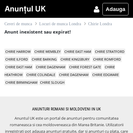
Adauga
Cereri de munca
Locuri de munca Londra
Chirie Londra
Anunt inexistent sau expirat!
CHIRIE HARROW
CHIRIE WEMBLEY
CHIRIE EAST HAM
CHIRIE STRATFORD
CHIRIE ILFORD
CHIRIE BARKING
CHIRIE KINGSBURY
CHIRIE ROMFORD
CHIRIE EAST HAM
CHIRIE DAGENHAM
CHIRIE FOREST GATE
CHIRIE
HEATHROW
CHIRIE COLINDALE
CHIRIE DAGENHAM
CHIRIE EDGWARE
CHIRIE BIRMINGHAM
CHIRIE SLOUGH
ANUNTURI ROMANI SI MOLDOVENI IN UK
Anuntul UK este un portal de anunturi pentru comunitatea
romaneasca si cea moldoveneasca din Marea Britanie. Utilizatorii
inregistrati pot adauga anunturi gratuite, dar si anunturi cu plata, care