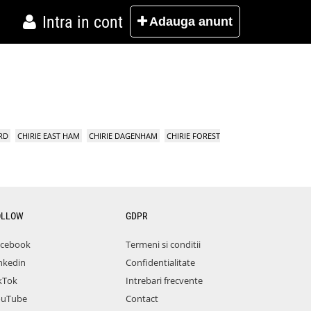
Intra in cont
Adauga
anunt
RD
CHIRIE EAST HAM
CHIRIE DAGENHAM
CHIRIE FOREST
OLLOW
GDPR
acebook
Termeni si conditii
nkedin
Confidentialitate
kTok
Intrebari frecvente
ouTube
Contact