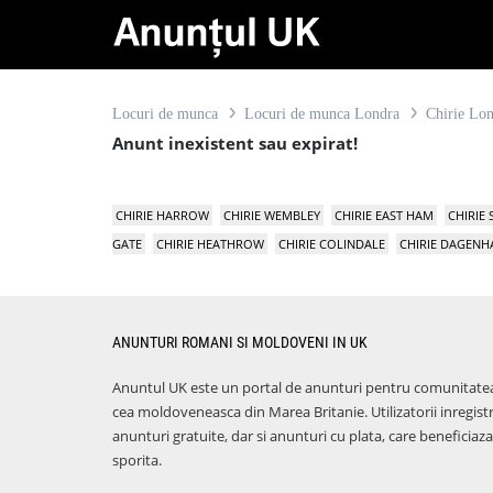
Locuri de munca
Locuri de munca Londra
Chirie Lo
Anunt inexistent sau expirat!
CHIRIE HARROW
CHIRIE WEMBLEY
CHIRIE EAST HAM
CHIRIE
GATE
CHIRIE HEATHROW
CHIRIE COLINDALE
CHIRIE DAGEN
ANUNTURI ROMANI SI MOLDOVENI IN UK
Anuntul UK este un portal de anunturi pentru comunitate
cea moldoveneasca din Marea Britanie. Utilizatorii inregist
anunturi gratuite, dar si anunturi cu plata, care benefici
sporita.