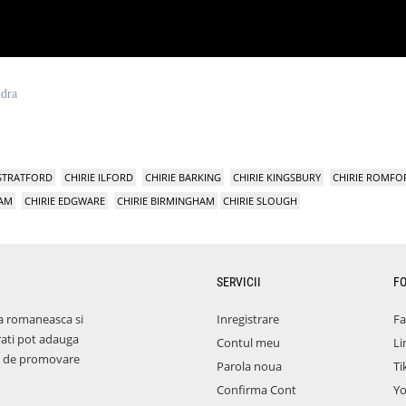
ndra
 STRATFORD
CHIRIE ILFORD
CHIRIE BARKING
CHIRIE KINGSBURY
CHIRIE ROMFO
HAM
CHIRIE EDGWARE
CHIRIE BIRMINGHAM
CHIRIE SLOUGH
SERVICII
F
a romaneasca si
Inregistrare
F
rati pot adauga
Contul meu
Li
aza de promovare
Parola noua
Ti
Confirma Cont
Y