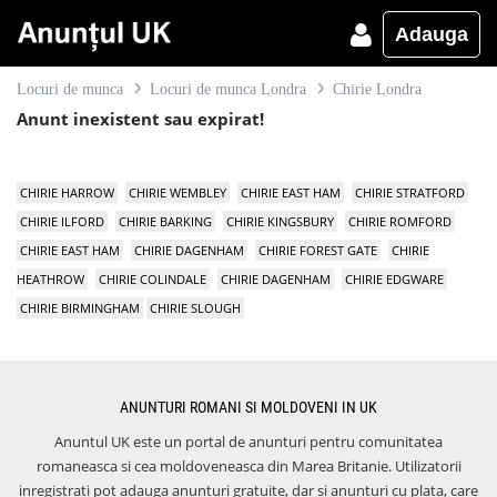
Adauga
Locuri de munca
Locuri de munca Londra
Chirie Londra
Anunt inexistent sau expirat!
CHIRIE HARROW
CHIRIE WEMBLEY
CHIRIE EAST HAM
CHIRIE STRATFORD
CHIRIE ILFORD
CHIRIE BARKING
CHIRIE KINGSBURY
CHIRIE ROMFORD
CHIRIE EAST HAM
CHIRIE DAGENHAM
CHIRIE FOREST GATE
CHIRIE
HEATHROW
CHIRIE COLINDALE
CHIRIE DAGENHAM
CHIRIE EDGWARE
CHIRIE BIRMINGHAM
CHIRIE SLOUGH
ANUNTURI ROMANI SI MOLDOVENI IN UK
Anuntul UK este un portal de anunturi pentru comunitatea
romaneasca si cea moldoveneasca din Marea Britanie. Utilizatorii
inregistrati pot adauga anunturi gratuite, dar si anunturi cu plata, care