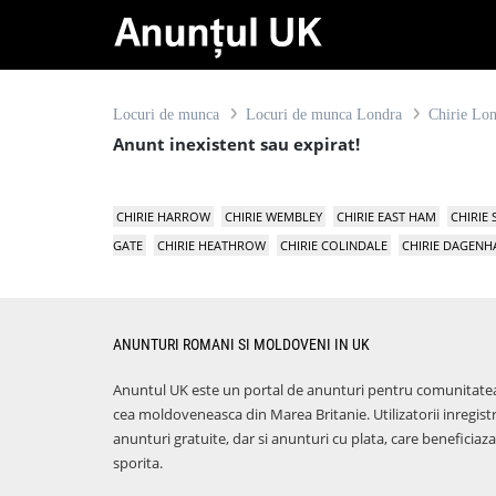
Locuri de munca
Locuri de munca Londra
Chirie Lo
Anunt inexistent sau expirat!
CHIRIE HARROW
CHIRIE WEMBLEY
CHIRIE EAST HAM
CHIRIE
GATE
CHIRIE HEATHROW
CHIRIE COLINDALE
CHIRIE DAGEN
ANUNTURI ROMANI SI MOLDOVENI IN UK
Anuntul UK este un portal de anunturi pentru comunitate
cea moldoveneasca din Marea Britanie. Utilizatorii inregist
anunturi gratuite, dar si anunturi cu plata, care benefici
sporita.