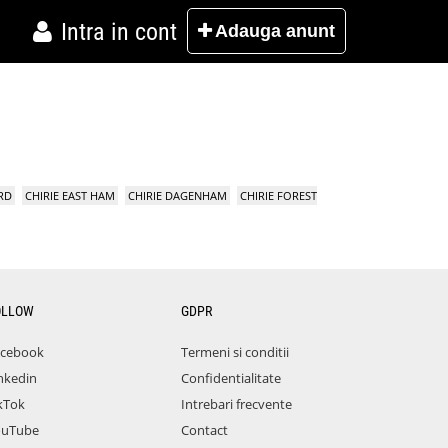
Intra in cont
Adauga
anunt
RD
CHIRIE EAST HAM
CHIRIE DAGENHAM
CHIRIE FOREST
OLLOW
GDPR
acebook
Termeni si conditii
nkedin
Confidentialitate
kTok
Intrebari frecvente
ouTube
Contact