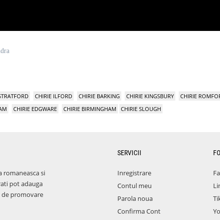
ndra
 STRATFORD
CHIRIE ILFORD
CHIRIE BARKING
CHIRIE KINGSBURY
CHIRIE ROMFO
HAM
CHIRIE EDGWARE
CHIRIE BIRMINGHAM
CHIRIE SLOUGH
SERVICII
F
a romaneasca si
Inregistrare
F
rati pot adauga
Contul meu
Li
aza de promovare
Parola noua
Ti
Confirma Cont
Y