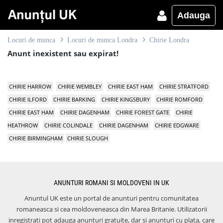
Adauga
Locuri de munca
Locuri de munca Londra
Chirie Londra
Anunt inexistent sau expirat!
CHIRIE HARROW
CHIRIE WEMBLEY
CHIRIE EAST HAM
CHIRIE STRATFORD
CHIRIE ILFORD
CHIRIE BARKING
CHIRIE KINGSBURY
CHIRIE ROMFORD
CHIRIE EAST HAM
CHIRIE DAGENHAM
CHIRIE FOREST GATE
CHIRIE
HEATHROW
CHIRIE COLINDALE
CHIRIE DAGENHAM
CHIRIE EDGWARE
CHIRIE BIRMINGHAM
CHIRIE SLOUGH
ANUNTURI ROMANI SI MOLDOVENI IN UK
Anuntul UK este un portal de anunturi pentru comunitatea
romaneasca si cea moldoveneasca din Marea Britanie. Utilizatorii
inregistrati pot adauga anunturi gratuite, dar si anunturi cu plata, care