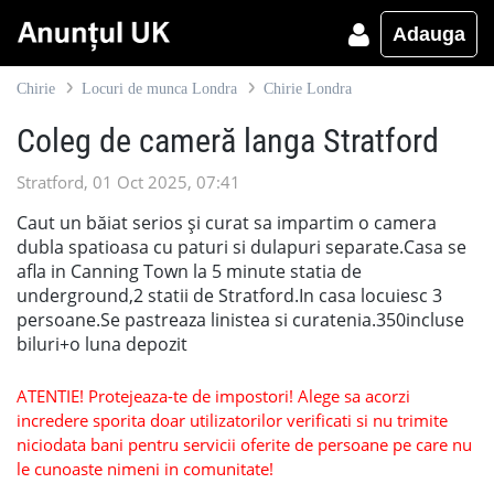
Adauga
Chirie
Locuri de munca Londra
Chirie Londra
Coleg de cameră langa Stratford
Stratford, 01 Oct 2025, 07:41
Caut un băiat serios și curat sa impartim o camera
dubla spatioasa cu paturi si dulapuri separate.Casa se
afla in Canning Town la 5 minute statia de
underground,2 statii de Stratford.In casa locuiesc 3
persoane.Se pastreaza linistea si curatenia.350incluse
biluri+o luna depozit
ATENTIE! Protejeaza-te de impostori! Alege sa acorzi
incredere sporita doar utilizatorilor verificati si nu trimite
niciodata bani pentru servicii oferite de persoane pe care nu
le cunoaste nimeni in comunitate!