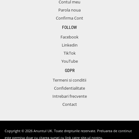
Contul meu
Parola noua
Confirma Cont
FOLLOW
Facebook
Linkedin
TikTok
YouTube
GDPR
Termeni si conditii
Confidentialitate
Intrebari frecvente
Contact
Copyright © 2026 Anuntul UK. Toate drepturile rezervate. Preluarea de continut
este permisa doar cu citarea sursei cu link catre site-ul nostru.