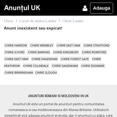
Adauga
Chirie
Locuri de munca Londra
Chirie Londra
Anunt inexistent sau expirat!
CHIRIE HARROW
CHIRIE WEMBLEY
CHIRIE EAST HAM
CHIRIE STRATFORD
CHIRIE ILFORD
CHIRIE BARKING
CHIRIE KINGSBURY
CHIRIE ROMFORD
CHIRIE EAST HAM
CHIRIE DAGENHAM
CHIRIE FOREST GATE
CHIRIE
HEATHROW
CHIRIE COLINDALE
CHIRIE DAGENHAM
CHIRIE EDGWARE
CHIRIE BIRMINGHAM
CHIRIE SLOUGH
ANUNTURI ROMANI SI MOLDOVENI IN UK
Anuntul UK este un portal de anunturi pentru comunitatea
romaneasca si cea moldoveneasca din Marea Britanie. Utilizatorii
inregistrati pot adauga anunturi gratuite, dar si anunturi cu plata, care