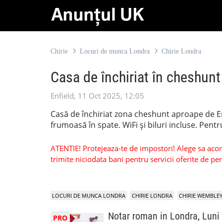
Chirie
Locuri de munca Londra
Chirie Londra
Casa de închiriat în cheshunt
Enfield, 11 Oct 2025, 12:05
Casă de închiriat zona cheshunt aproape de Enf
frumoasă în spate. WiFi și biluri incluse. Pen
ATENTIE! Protejeaza-te de impostori! Alege sa acorzi
trimite niciodata bani pentru servicii oferite de 
LOCURI DE MUNCA LONDRA
CHIRIE LONDRA
CHIRIE WEMBLE
Notar roman in Londra, Luni
PRO