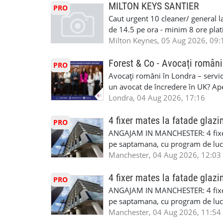
masinii). Acceptam cu permis UK 
MILTON KEYS SANTIER
PRO
Enfield - Weybridge - Romford - 
Caut urgent 10 cleaner/ general l
programari la interviu apelati cu
de 14.5 pe ora - minim 8 ore platit
la Amazon. Munca este usoara, gen
Milton Keynes, 05 Aug 2026, 09:
CSCS, Share Code - NECESARE UT
SAPTAMANALA Contact: +44 7308 
Forest & Co - Avocați români
PRO
interesati
Avocați români în Londra – servici
un avocat de încredere în UK? Ap
Solicitors, indiferent că ai nevoi
Londra, 04 Aug 2026, 17:16
pentru persoane fizice: • Drept pen
familiei (divorț, custodie, partaj) 
4 fixer mates la fatade glazi
PRO
Servicii pentru companii: • Drept
ANGAJAM IN MANCHESTER: 4 fixe
• Imigrație pentru afaceri și sponso
pe saptamana, cu program de lucru
soluționarea disputelor 💡 De ce 
in perioada urmatoare. Cerinte: exp
Manchester, 04 Aug 2026, 12:03
✔ Comunicare clară și suport în 
curtain walling, cladding sau mon
standard ✔ Confidențialitate tot
Tariful se discuta direct, in funct
4 fixer mates la fatade glazi
PRO
790 689 Email: enquiries@fcos.co
discutie este simpla: cine esti, de 
ANGAJAM IN MANCHESTER: 4 fixe
www.fcos.co.uk 👉 Programează o c
Prioritate au oamenii din Manches
pe saptamana, cu program de lucru
carora li se termina proiectul sa
in perioada urmatoare. Cerinte: exp
Manchester, 04 Aug 2026, 11:54
contactati doar daca sunteti inter