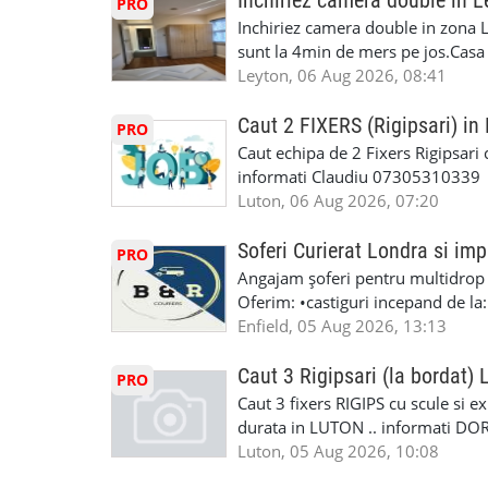
Inchiriez camera double in L
PRO
Accident Management, Preluam Ca
detalii și programare, trimiteți me
Inchiriez camera double in zona L
Masina la Schimb. ✅ Distributii 
sunt la 4min de mers pe jos.Casa e
Geometrie Profesionala Roti Las
incluse.Cautam o persoana sau un 
Leyton, 06 Aug 2026, 08:41
Explicatii. ✅ Suntem foarte buni 
informatii va rog sa ma contactat
Reparam orice tip de masina elect
seriozitate.Multumesc anticipat.
Caut 2 FIXERS (Rigipsari) i
PRO
Masina de Drum Lung. ✅ Schimbat
Caut echipa de 2 Fixers Rigipsari c
Detailing Auto Interior/Exterior
informati Claudiu 07305310339
WhatsApp Text https://wa.link/ca
Luton, 06 Aug 2026, 07:20
6HB www.mecaniciautolondra.u
#MecanicAutoLondra #GarajAuto
Soferi Curierat Londra si imp
PRO
#AtelierAutoLondra #MecaniciRo
Angajam șoferi pentru multidrop d
#RomanianGarageRepair #Roman
Oferim: •castiguri incepand de la
#RomanianMechanic #RomanianC
pentru cei platitori de VAT si £1
Enfield, 05 Aug 2026, 13:13
#MecaniciProfesionistiLondra #
cei platitori de VAT BONUS DE P
#mecaniciautouk #mecanicautomu
status obligatoriu •varsta minima
Caut 3 Rigipsari (la bordat)
#mecanicmoldoveanlondra #vops
PRO
compania aplica pentru dumneavoas
Caut 3 fixers RIGIPS cu scule si e
•oferim: - training platit (3 zile
durata in LUTON .. informati D
nedeterminata. -full time/ part-tim
Luton, 05 Aug 2026, 10:08
detineti van) include asigurare de