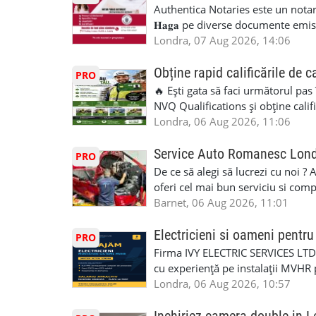
Authentica Notaries este un notariat 
𝐇𝐚𝐠𝐚 pe diverse documente emis
căsătorie) ♦ 𝐩𝐫𝐨𝐜𝐮𝐫𝐢 ♦ 𝐝𝐞𝐜𝐥𝐚𝐫𝐚
Londra, 07 Aug 2026, 14:06
pentru minor, luare in spațiu, etc) ♦ 𝐥𝐞𝐠𝐚
împrumut în România) ♦ 𝐭𝐫𝐚𝐝𝐮𝐜𝐞𝐫𝐢 𝐥𝐞𝐠𝐚𝐥𝐢
Obține rapid calificările de c
PRO
judiciar din România ♦Certificat 
🔥 Ești gata să faci următorul pas
Identificari (ex.ID1) Legal, fără 
NVQ Qualifications și obține calif
sâmbăta 🕒 Program: • Luni - Vine
Calificări recunoscute în UK ✅ Ev
Londra, 06 Aug 2026, 11:06
Avenue, HA8 0LA, lângă stația de
asistență în limba română ✅ Potriv
Telefon/WhatsApp: 0792 831 698
competențele 👷 Indiferent dacă luc
Service Auto Romanesc Lon
PRO
#servicii_notariale_in_limba_rom
oficială, noi te ajutăm să alegi var
De ce să alegi să lucrezi cu noi ?
#declaratiidecalatorie #serviciin
complicații. 💥 Suport real de la î
oferi cel mai bun serviciu si com
noi oportunități de muncă și de 
alegerea ideală: Personal califica
Barnet, 06 Aug 2026, 11:01
(WhatsApp) 📱 07846 715500 📍 
profesioniști cu experiență și cal
6RR 🚀 CSCS Colindale – GQA & NVQ 
Auto. Indiferent de situație, puteț
Electricieni si oameni pent
PRO
te astăzi. Construiește-ți viitorul 
repara in scurt timp si eficient o
Firma IVY ELECTRIC SERVICES LTD 
garaj auto care ofera orice tip de 
cu experiență pe instalații MVHR 
Lucram cu Toate Garantiile si Asi
obligatorii: 🔹 Full PPE (echipam
Londra, 06 Aug 2026, 10:57
Dumneavoastră, suntem TVA Înreg
Experiență în domeniu Ce oferim: 
iTP/MOT Masini Mici si Vanuri Inal
lucru constant ✅ Echipă serioasă,