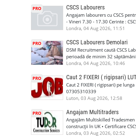
curtain walling, cladding sau mon
oferta pe care sa o folositi la neg
Tariful se discuta direct, in funct
CSCS Labourers
PRO
WhatsApp: +44 7467 838 881 Daca
discutie este simpla: cine esti, de 
Angajam labourers cu CSCS pentru
numele, experienta si data la care
Prioritate au oamenii din Manches
- Vineri 7.30 - 17.30 Cerinte : C
https://forms.gle/BswkNeJGjpuFT7
carora li se termina proiectul sa
Londra, 04 Aug 2026, 11:51
T&D GLAZING AND INSTALLATIO
contactati doar daca sunteti inter
oferta pe care sa o folositi la neg
CSCS Labourers Demolari
PRO
WhatsApp: +44 7467 838 881 Daca
DSM Recruitment caută CSCS Labou
numele, experienta si data la car
perioadă de minim 32 săptămâni . D
link-ul de jos. Sanatate si mult
oferă ore suplimentare și posibil
Londra, 04 Aug 2026, 10:46
INSTALLATION LIMITED
munca în Marea Britanie. Experie
informații, contactați-ne la: 📞
Caut 2 FIXERI ( rigipsari) L
PRO
Caut 2 FIXERI ( rigipsari) pe lung
07305310339
Luton, 03 Aug 2026, 12:58
Angajam Multitraders
PRO
Angajăm Multiskilled Tradesmen (
construcții în UK • Certificare C
specializate (căutăm multitraderi)
Londra, 03 Aug 2026, 02:52