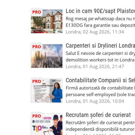
Avantaje majore: construcții interi
interioare • Permis de conducere 
Loc in cam 90£/sapt Plaist
PRO
(reprezintă un avantaj important) S
Rog mesaj pe whatssap daca nu 
performanță • £200 – £250 pe zi •
E130DG fara garantie sau depozit 
posibilități reale de avansare • Tr
fiecare pat beneficiaza de dulap s
Londra, 02 Aug 2026, 11:34
perspective de dezvoltare pe term
in toata casa -masina de spalat -us
oră pauză de masă) • Posibilitate
saptaminal fara garantie sau avan
Carpenteri si Drylineri Londr
PRO
de 1/sapt) -tel- 07440366084
Salut E nevoie de carpenteri si dr
demolition workers tot in Londr
Londra, 01 Aug 2026, 21:47
Contabilitate Companii si Se
PRO
Firmă autorizată de contabilitate 
persoane self-employed (sole trade
închiriate (landlords) Serviciile 
Londra, 01 Aug 2026, 10:04
inclusiv verificare de identitate ✔
HMRC: PAYE / VAT / CIS ✔ Salariz
Recrutam șoferi de curierat
PRO
Consultanță fiscală ✔ Declarații 
Recrutăm șoferi de curierat pentr
Corporation Tax ✔ Company Annu
independentă disponibilă tuturor
planuri ✔ Cash-flow și previziuni