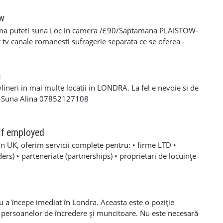
oare, roofing, tiling, carpentry, finisaje și decorațiuni
categoria B valabil • Mijloc de transport propriu
ow
e oferă: • Salariu atractiv, în funcție de experiență și
ma puteti suna Loc in camera /£90/Saptamana PLAISTOW-
 Diurnă / plată transport • Suport tehnic continuu și
tv canale romanesti sufragerie separata ce se oferea -
aininguri și cursuri de calificare • Mediu de lucru stabil cu
eparat -fiecare camera beneficiaza de frigider separat -wi-fi
en lung Program de lucru: • Luni – Vineri: 08:00 – 17:00 (1
cator -toate cheltuielile casei sunt incluse in pretul
 de lucru suplimentar în weekend (opțional)
s/plata saptaminala , (nu se face cazare/plateste mai putin
a
ylineri in mai multe locatii in LONDRA. La fel e nevoie si de
a Suna Alina 07852127108
lf employed
în UK, oferim servicii complete pentru: • firme LTD •
rs) • parteneriate (partnerships) • proprietari de locuințe
noastre includ: ✔ Making Tax Digital ✔ Deschidere firmă LTD,
 Înregistrare Self-Employed (aplicare UTR) ✔ Înregistrări la
are (Payroll) ✔ Contabilitate primară (Bookkeeping) ✔
de VAT ✔ Recuperare taxe CIS ✔ Calcul și submitere
u a începe imediat în Londra. Aceasta este o poziție
al Accounts ✔ Contabilitate managerială ✔ Business
 persoanelor de încredere și muncitoare. Nu este necesară
 financiare ✔ Declarații fiscale anuale Self Assessment ✔