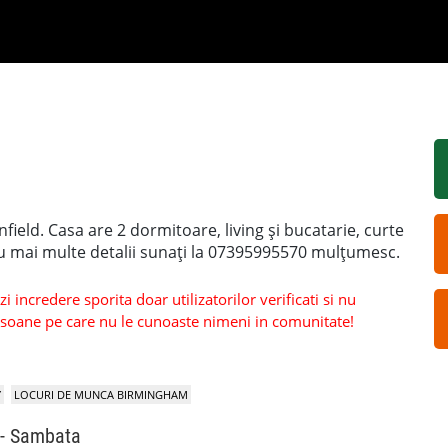
ield. Casa are 2 dormitoare, living și bucatarie, curte
tru mai multe detalii sunați la 07395995570 mulțumesc.
 incredere sporita doar utilizatorilor verificati si nu
persoane pe care nu le cunoaste nimeni in comunitate!
Y
LOCURI DE MUNCA BIRMINGHAM
 - Sambata