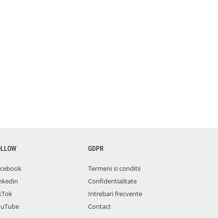
OLLOW
GDPR
acebook
Termeni si conditii
nkedin
Confidentialitate
kTok
Intrebari frecvente
ouTube
Contact