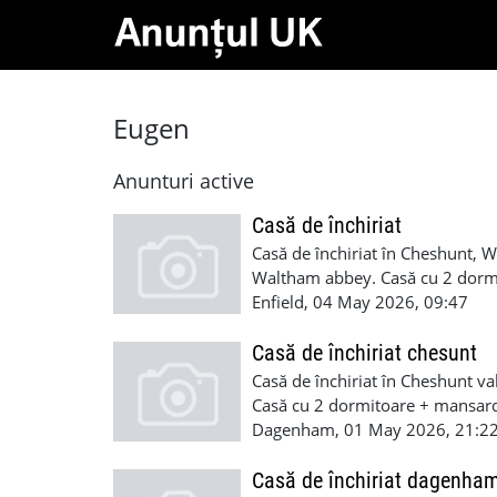
Eugen
Anunturi active
Casă de închiriat
Casă de închiriat în Cheshunt, W
Waltham abbey. Casă cu 2 dormit
băi, curte. Chiria £1900 cu bill
Enfield, 04 May 2026, 09:47
Mulțumesc.
Casă de închiriat chesunt
Casă de închiriat în Cheshunt va
Casă cu 2 dormitoare + mansardă,
£1900 cu billuri incluse. Pentr
Dagenham, 01 May 2026, 21:2
Casă de închiriat dagenha