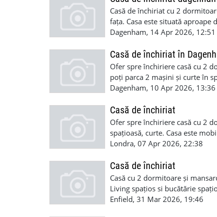
Casă de închiriat cu 2 dormitoare
fața. Casa este situată aproape
multe detalii sunați la 075263
Dagenham, 14 Apr 2026, 12:51
Casă de închiriat în Dagen
Ofer spre închiriere casă cu 2 d
poți parca 2 mașini și curte în
Casa este valabilă de azi pentr
Dagenham, 10 Apr 2026, 13:36
Casă de închiriat
Ofer spre închiriere casă cu 2 d
spațioasă, curte. Casa este mobil
07526322717 mulțumesc.
Londra, 07 Apr 2026, 22:38
Casă de închiriat
Casă cu 2 dormitoare și mansar
Living spațios si bucătărie spați
informații sunați la 075263227
Enfield, 31 Mar 2026, 19:46