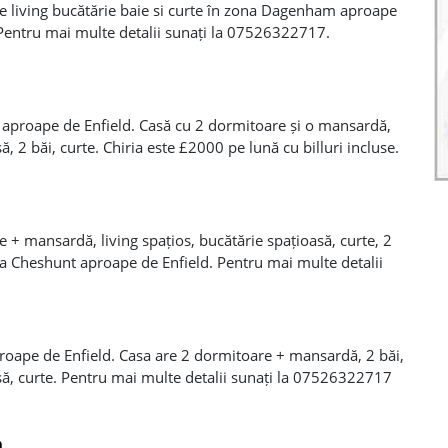
re living bucătărie baie si curte în zona Dagenham aproape
Pentru mai multe detalii sunați la 07526322717.
 aproape de Enfield. Casă cu 2 dormitoare și o mansardă,
ă, 2 băi, curte. Chiria este £2000 pe lună cu billuri incluse.
526322717 mulțumesc.
e + mansardă, living spațios, bucătărie spațioasă, curte, 2
Zona Cheshunt aproape de Enfield. Pentru mai multe detalii
esc.
proape de Enfield. Casa are 2 dormitoare + mansardă, 2 băi,
asă, curte. Pentru mai multe detalii sunați la 07526322717
m