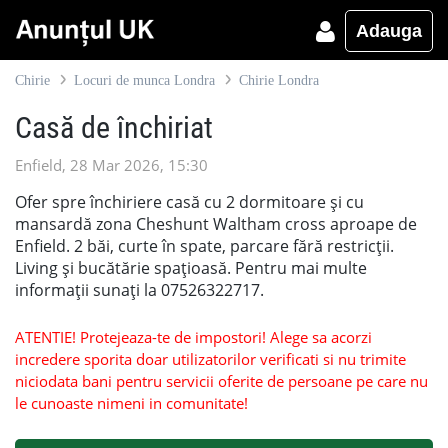
Adauga
Chirie
Locuri de munca Londra
Chirie Londra
Casă de închiriat
Enfield, 28 Mar 2026, 15:30
Ofer spre închiriere casă cu 2 dormitoare și cu
mansardă zona Cheshunt Waltham cross aproape de
Enfield. 2 băi, curte în spate, parcare fără restricții.
Living și bucătărie spațioasă. Pentru mai multe
informații sunați la 07526322717.
ATENTIE! Protejeaza-te de impostori! Alege sa acorzi
incredere sporita doar utilizatorilor verificati si nu trimite
niciodata bani pentru servicii oferite de persoane pe care nu
le cunoaste nimeni in comunitate!