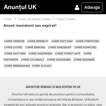
Adauga
Chirie
Locuri de munca Londra
Chirie Londra
Anunt inexistent sau expirat!
CHIRIE HARROW
CHIRIE WEMBLEY
CHIRIE EAST HAM
CHIRIE STRATFORD
CHIRIE ILFORD
CHIRIE BARKING
CHIRIE KINGSBURY
CHIRIE ROMFORD
CHIRIE EAST HAM
CHIRIE DAGENHAM
CHIRIE FOREST GATE
CHIRIE
HEATHROW
CHIRIE COLINDALE
CHIRIE DAGENHAM
CHIRIE EDGWARE
CHIRIE BIRMINGHAM
CHIRIE SLOUGH
ANUNTURI ROMANI SI MOLDOVENI IN UK
Anuntul UK este un portal de anunturi pentru comunitatea
romaneasca si cea moldoveneasca din Marea Britanie. Utilizatorii
inregistrati pot adauga anunturi gratuite, dar si anunturi cu plata, care