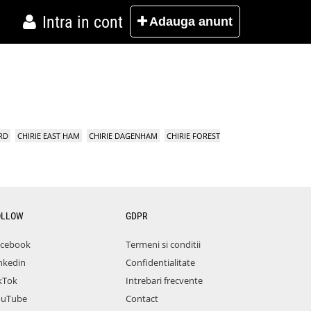
Intra in cont
Adauga
anunt
RD
CHIRIE EAST HAM
CHIRIE DAGENHAM
CHIRIE FOREST
OLLOW
GDPR
acebook
Termeni si conditii
nkedin
Confidentialitate
kTok
Intrebari frecvente
ouTube
Contact