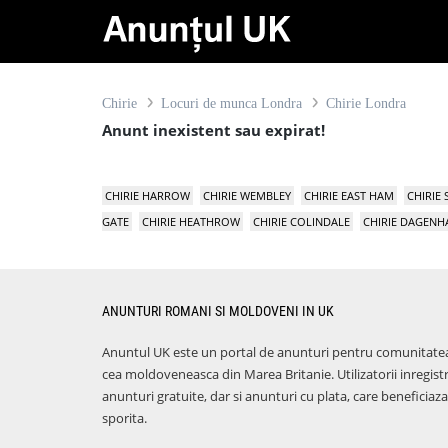
Chirie
Locuri de munca Londra
Chirie Londra
Anunt inexistent sau expirat!
CHIRIE HARROW
CHIRIE WEMBLEY
CHIRIE EAST HAM
CHIRIE
GATE
CHIRIE HEATHROW
CHIRIE COLINDALE
CHIRIE DAGEN
ANUNTURI ROMANI SI MOLDOVENI IN UK
Anuntul UK este un portal de anunturi pentru comunitate
cea moldoveneasca din Marea Britanie. Utilizatorii inregist
anunturi gratuite, dar si anunturi cu plata, care benefici
sporita.