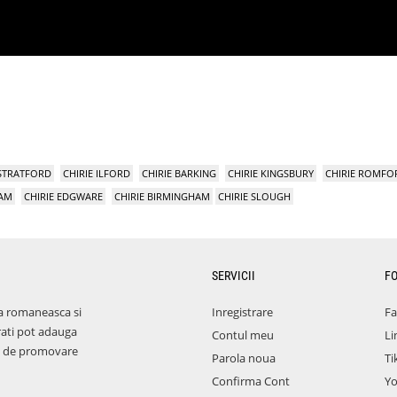
 STRATFORD
CHIRIE ILFORD
CHIRIE BARKING
CHIRIE KINGSBURY
CHIRIE ROMFO
HAM
CHIRIE EDGWARE
CHIRIE BIRMINGHAM
CHIRIE SLOUGH
SERVICII
F
a romaneasca si
Inregistrare
F
rati pot adauga
Contul meu
Li
aza de promovare
Parola noua
Ti
Confirma Cont
Y