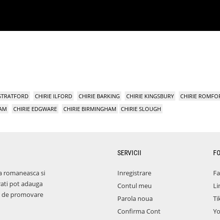
 STRATFORD
CHIRIE ILFORD
CHIRIE BARKING
CHIRIE KINGSBURY
CHIRIE ROMFO
HAM
CHIRIE EDGWARE
CHIRIE BIRMINGHAM
CHIRIE SLOUGH
SERVICII
F
a romaneasca si
Inregistrare
F
rati pot adauga
Contul meu
Li
aza de promovare
Parola noua
Ti
Confirma Cont
Y