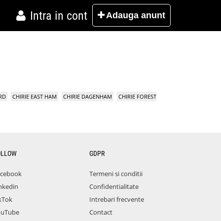
Intra in cont
Adauga
anunt
RD
CHIRIE EAST HAM
CHIRIE DAGENHAM
CHIRIE FOREST
OLLOW
GDPR
acebook
Termeni si conditii
nkedin
Confidentialitate
kTok
Intrebari frecvente
ouTube
Contact