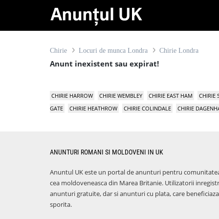
Chirie
Locuri de munca Londra
Chirie Londra
Anunt inexistent sau expirat!
CHIRIE HARROW
CHIRIE WEMBLEY
CHIRIE EAST HAM
CHIRIE
GATE
CHIRIE HEATHROW
CHIRIE COLINDALE
CHIRIE DAGEN
ANUNTURI ROMANI SI MOLDOVENI IN UK
Anuntul UK este un portal de anunturi pentru comunitate
cea moldoveneasca din Marea Britanie. Utilizatorii inregist
anunturi gratuite, dar si anunturi cu plata, care benefici
sporita.