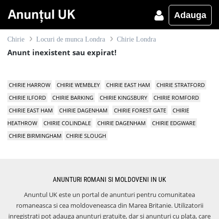
Adauga
Chirie
Locuri de munca Londra
Chirie Londra
Anunt inexistent sau expirat!
CHIRIE HARROW
CHIRIE WEMBLEY
CHIRIE EAST HAM
CHIRIE STRATFORD
CHIRIE ILFORD
CHIRIE BARKING
CHIRIE KINGSBURY
CHIRIE ROMFORD
CHIRIE EAST HAM
CHIRIE DAGENHAM
CHIRIE FOREST GATE
CHIRIE
HEATHROW
CHIRIE COLINDALE
CHIRIE DAGENHAM
CHIRIE EDGWARE
CHIRIE BIRMINGHAM
CHIRIE SLOUGH
ANUNTURI ROMANI SI MOLDOVENI IN UK
Anuntul UK este un portal de anunturi pentru comunitatea
romaneasca si cea moldoveneasca din Marea Britanie. Utilizatorii
inregistrati pot adauga anunturi gratuite, dar si anunturi cu plata, care