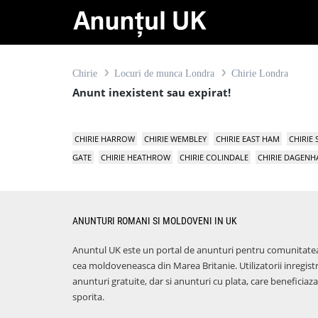
Chirie
Locuri de munca Londra
Chirie Londra
Anunt inexistent sau expirat!
CHIRIE HARROW
CHIRIE WEMBLEY
CHIRIE EAST HAM
CHIRIE
GATE
CHIRIE HEATHROW
CHIRIE COLINDALE
CHIRIE DAGEN
ANUNTURI ROMANI SI MOLDOVENI IN UK
Anuntul UK este un portal de anunturi pentru comunitate
cea moldoveneasca din Marea Britanie. Utilizatorii inregist
anunturi gratuite, dar si anunturi cu plata, care benefici
sporita.