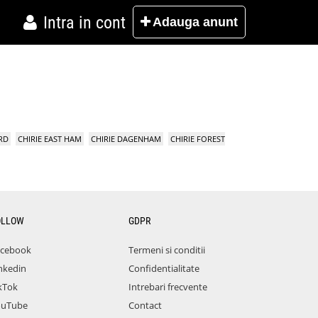
Intra in cont
Adauga
anunt
RD
CHIRIE EAST HAM
CHIRIE DAGENHAM
CHIRIE FOREST
OLLOW
GDPR
acebook
Termeni si conditii
nkedin
Confidentialitate
kTok
Intrebari frecvente
ouTube
Contact