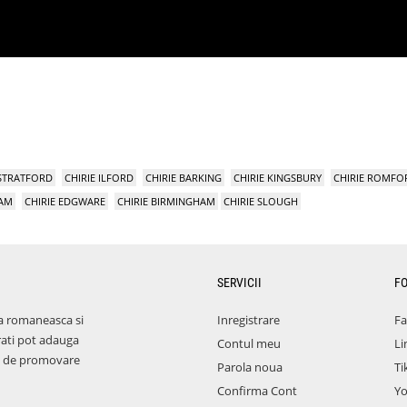
 STRATFORD
CHIRIE ILFORD
CHIRIE BARKING
CHIRIE KINGSBURY
CHIRIE ROMFO
HAM
CHIRIE EDGWARE
CHIRIE BIRMINGHAM
CHIRIE SLOUGH
SERVICII
F
a romaneasca si
Inregistrare
F
rati pot adauga
Contul meu
Li
aza de promovare
Parola noua
Ti
Confirma Cont
Y