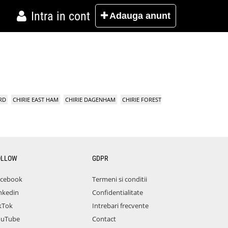
Intra in cont
Adauga
anunt
RD
CHIRIE EAST HAM
CHIRIE DAGENHAM
CHIRIE FOREST
OLLOW
GDPR
acebook
Termeni si conditii
nkedin
Confidentialitate
kTok
Intrebari frecvente
ouTube
Contact