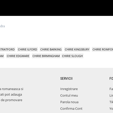
ndra
 STRATFORD
CHIRIE ILFORD
CHIRIE BARKING
CHIRIE KINGSBURY
CHIRIE ROMFO
HAM
CHIRIE EDGWARE
CHIRIE BIRMINGHAM
CHIRIE SLOUGH
SERVICII
F
a romaneasca si
Inregistrare
F
rati pot adauga
Contul meu
Li
aza de promovare
Parola noua
Ti
Confirma Cont
Y