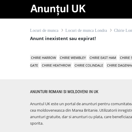
Locuri de munca
Locuri de munca Londra
Chirie Lo
Anunt inexistent sau expirat!
CHIRIE HARROW
CHIRIE WEMBLEY
CHIRIE EAST HAM
CHIRIE
GATE
CHIRIE HEATHROW
CHIRIE COLINDALE
CHIRIE DAGEN
ANUNTURI ROMANI SI MOLDOVENI IN UK
Anuntul UK este un portal de anunturi pentru comunitate
cea moldoveneasca din Marea Britanie. Utilizatorii inregist
anunturi gratuite, dar si anunturi cu plata, care benefici
sporita.