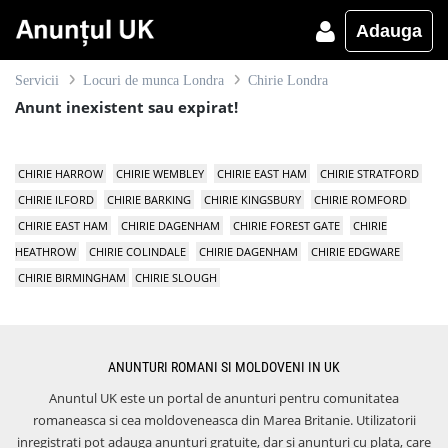
Adauga
Servicii
Locuri de munca Londra
Chirie Londra
Anunt inexistent sau expirat!
CHIRIE HARROW
CHIRIE WEMBLEY
CHIRIE EAST HAM
CHIRIE STRATFORD
CHIRIE ILFORD
CHIRIE BARKING
CHIRIE KINGSBURY
CHIRIE ROMFORD
CHIRIE EAST HAM
CHIRIE DAGENHAM
CHIRIE FOREST GATE
CHIRIE
HEATHROW
CHIRIE COLINDALE
CHIRIE DAGENHAM
CHIRIE EDGWARE
CHIRIE BIRMINGHAM
CHIRIE SLOUGH
ANUNTURI ROMANI SI MOLDOVENI IN UK
Anuntul UK este un portal de anunturi pentru comunitatea
romaneasca si cea moldoveneasca din Marea Britanie. Utilizatorii
inregistrati pot adauga anunturi gratuite, dar si anunturi cu plata, care