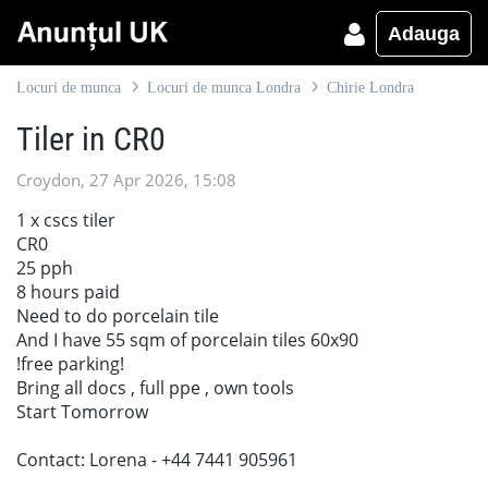
Adauga
Locuri de munca
Locuri de munca Londra
Chirie Londra
Tiler in CR0
Croydon, 27 Apr 2026, 15:08
1 x cscs tiler
CR0
25 pph
8 hours paid
Need to do porcelain tile
And I have 55 sqm of porcelain tiles 60x90
!free parking!
Bring all docs , full ppe , own tools
Start Tomorrow
Contact: Lorena - +44 7441 905961