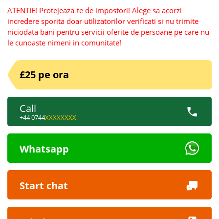
ATENTIE! Protejeaza-te de impostori! Alege sa acorzi
incredere sporita doar utilizatorilor verificati si nu trimite
niciodata bani pentru servicii oferite de persoane pe care nu
le cunoaste nimeni in comunitate!
£25 pe ora
Call
+44 0744
XXXXXXXX
Whatsapp
Start chat