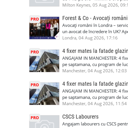
la Amazon. Munca este usoara, gen
Milton Keynes, 05 Aug 2026, 09:
CSCS, Share Code - NECESARE UT
SAPTAMANALA Contact: +44 7308 
Forest & Co - Avocați români
PRO
interesati
Avocați români în Londra – servici
un avocat de încredere în UK? Ap
Solicitors, indiferent că ai nevoi
Londra, 04 Aug 2026, 17:16
pentru persoane fizice: • Drept pen
familiei (divorț, custodie, partaj) 
4 fixer mates la fatade glazi
PRO
Servicii pentru companii: • Drept
ANGAJAM IN MANCHESTER: 4 fixe
• Imigrație pentru afaceri și sponso
pe saptamana, cu program de lucru
soluționarea disputelor 💡 De ce 
in perioada urmatoare. Cerinte: exp
Manchester, 04 Aug 2026, 12:03
✔ Comunicare clară și suport în 
curtain walling, cladding sau mon
standard ✔ Confidențialitate tot
Tariful se discuta direct, in funct
4 fixer mates la fatade glazi
PRO
790 689 Email: enquiries@fcos.co
discutie este simpla: cine esti, de 
ANGAJAM IN MANCHESTER: 4 fixe
www.fcos.co.uk 👉 Programează o c
Prioritate au oamenii din Manches
pe saptamana, cu program de lucru
carora li se termina proiectul sa
in perioada urmatoare. Cerinte: exp
Manchester, 04 Aug 2026, 11:54
contactati doar daca sunteti inter
curtain walling, cladding sau mon
oferta pe care sa o folositi la neg
Tariful se discuta direct, in funct
CSCS Labourers
PRO
WhatsApp: +44 7467 838 881 Daca
discutie este simpla: cine esti, de 
Angajam labourers cu CSCS pentru
numele, experienta si data la care