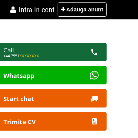
Intra in cont
Adauga
anunt
Call
+44 7551
XXXXXXXX
Whatsapp
Start chat
Trimite CV