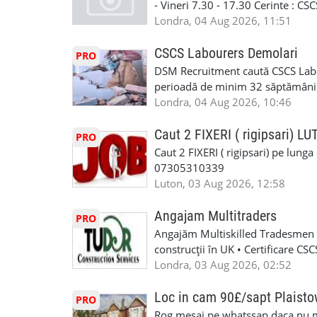
Prioritate au oamenii din Manches
- Vineri 7.30 - 17.30 Cerinte : C
https://forms.gle/BswkNeJGjpuFT7
carora li se termina proiectul sa
Londra, 04 Aug 2026, 11:51
T&D GLAZING AND INSTALLATIO
contactati doar daca sunteti inter
oferta pe care sa o folositi la neg
CSCS Labourers Demolari
PRO
WhatsApp: +44 7467 838 881 Daca
DSM Recruitment caută CSCS Labou
numele, experienta si data la car
perioadă de minim 32 săptămâni . D
link-ul de jos. Sanatate si mult
oferă ore suplimentare și posibil
Londra, 04 Aug 2026, 10:46
INSTALLATION LIMITED
munca în Marea Britanie. Experie
informații, contactați-ne la: 📞
Caut 2 FIXERI ( rigipsari) L
PRO
Caut 2 FIXERI ( rigipsari) pe lung
07305310339
Luton, 03 Aug 2026, 12:58
Angajam Multitraders
PRO
Angajăm Multiskilled Tradesmen (
construcții în UK • Certificare C
specializate (căutăm multitraderi)
Londra, 03 Aug 2026, 02:52
Avantaje majore: construcții interi
interioare • Permis de conducere 
Loc in cam 90£/sapt Plaist
PRO
(reprezintă un avantaj important) S
Rog mesaj pe whatssap daca nu 