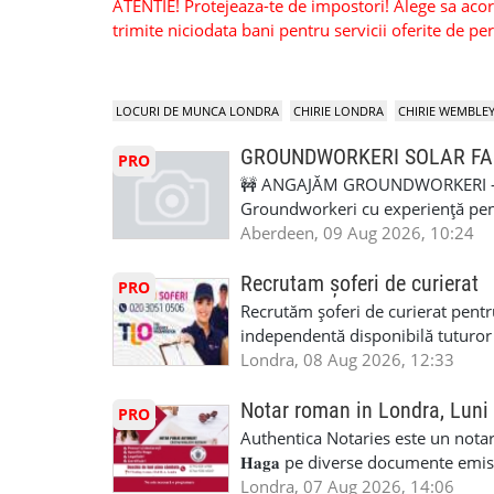
ATENTIE! Protejeaza-te de impostori! Alege sa acorzi
trimite niciodata bani pentru servicii oferite de 
LOCURI DE MUNCA LONDRA
CHIRIE LONDRA
CHIRIE WEMBLE
GROUNDWORKERI SOLAR F
PRO
🚧 ANGAJĂM GROUNDWORKERI – 
Groundworkeri cu experiență pentr
Aberdeen, Scoția. 📍 Locație: Aber
Aberdeen, 09 Aug 2026, 10:24
posibilitate de continuitate pe alt
🏠 Cazare asigurată 🚐 Transport 
Recrutam șoferi de curierat
PRO
🍽️ Pauză de masă: 30 minute – plă
Recrutăm șoferi de curierat pentr
Briefing – aproximativ 15–30 minut
independentă disponibilă tuturor
și ticket-urile deținute. Experien
experiența, deoarece se va asigura
Londra, 08 Aug 2026, 12:33
șanțuri • Drainage și ducting • Pre
permis de conducere UK/UE. cazie
Experiența anterioară pe Solar Far
GBP-170,00 GBP/zi + TVA pentru p
Notar roman in Londra, Luni
PRO
CPCS/NPORS pentru: • 360 Excavat
performanță de 10 GBP + 1,8 GBP/z
Authentica Notaries este un notariat 
utilaje relevante Căutăm persoane
Kilometraj folosit in interes de mu
𝐇𝐚𝐠𝐚 pe diverse documente emis
regulile de Health & Safety și pot
perioada anului Bonus pentru mun
căsătorie) ♦ 𝐩𝐫𝐨𝐜𝐮𝐫𝐢 ♦ 𝐝𝐞𝐜𝐥𝐚𝐫𝐚
Londra, 07 Aug 2026, 14:06