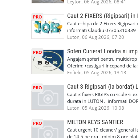
incluse.Cautam o persoana sau un 
Leyton, 06 Aug 2026, 08:41
Explicatii. ✅ Suntem foarte buni 
informatii va rog sa ma contactat
Reparam orice tip de masina elect
seriozitate.Multumesc anticipat.
Caut 2 FIXERS (Rigipsari) i
PRO
Masina de Drum Lung. ✅ Schimbat
Caut echipa de 2 Fixers Rigipsari c
Detailing Auto Interior/Exterior
informati Claudiu 07305310339
WhatsApp Text https://wa.link/ca
Luton, 06 Aug 2026, 07:20
6HB www.mecaniciautolondra.u
#MecanicAutoLondra #GarajAuto
Soferi Curierat Londra si imp
PRO
#AtelierAutoLondra #MecaniciRo
Angajam șoferi pentru multidrop d
#RomanianGarageRepair #Roman
Oferim: •castiguri incepand de la
#RomanianMechanic #RomanianC
pentru cei platitori de VAT si £1
Enfield, 05 Aug 2026, 13:13
#MecaniciProfesionistiLondra #
cei platitori de VAT BONUS DE P
#mecaniciautouk #mecanicautomu
status obligatoriu •varsta minima
Caut 3 Rigipsari (la bordat)
#mecanicmoldoveanlondra #vops
PRO
compania aplica pentru dumneavoas
Caut 3 fixers RIGIPS cu scule si e
•oferim: - training platit (3 zile
durata in LUTON .. informati D
nedeterminata. -full time/ part-tim
Luton, 05 Aug 2026, 10:08
detineti van) include asigurare de
masinii). Acceptam cu permis UK 
MILTON KEYS SANTIER
PRO
Enfield - Weybridge - Romford - 
Caut urgent 10 cleaner/ general l
programari la interviu apelati cu
de 14.5 pe ora - minim 8 ore platit