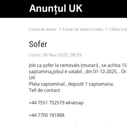
Locuri de munca
Locuri de munca Londra
Chirie Lo
Sofer
Luton, 30 Nov 2025, 08:59
Job ca șofer la removals (mutari) , se achita 15
saptamina,jobul e valabil , din 01-12-2025, . O
UK
Plata saptaminal , depozit 1 saptamana.
Tell de contact
+44 7551 752579 whatsap
+44 7700 181888