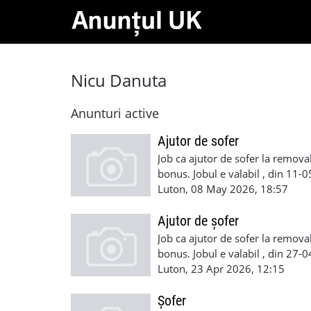
Nicu Danuta
Anunturi active
Ajutor de sofer
Job ca ajutor de sofer la removal
bonus. Jobul e valabil , din 11-
de a munci in UK Plata saptamin
Luton, 08 May 2026, 18:57
+447754269573 07700181888
Ajutor de șofer
Job ca ajutor de sofer la removal
bonus. Jobul e valabil , din 27-
de a munci in UK Plata saptamin
Luton, 23 Apr 2026, 12:15
+447754269573 07700181888
Șofer