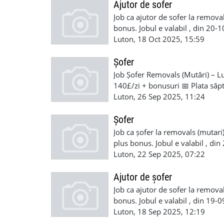
Ajutor de sofer
Job ca ajutor de sofer la removal
bonus. Jobul e valabil , din 20-
de a munci in UK Plata saptamin
Luton, 18 Oct 2025, 15:59
+447754269573 07700181888
Șofer
Job Șofer Removals (Mutări) – Lut
140£/zi + bonusuri 📅 Plata să
UK necesar ✅ Drept de muncă î
Luton, 26 Sep 2025, 11:24
07700 181888 Job valabil din 
Șofer
Job ca șofer la removals (mutari)
plus bonus. Jobul e valabil , din
a munci in UK Plata saptaminal 
Luton, 22 Sep 2025, 07:22
+447754269573 07700181888
Ajutor de șofer
Job ca ajutor de sofer la removal
bonus. Jobul e valabil , din 19-
de a munci in UK Plata saptamin
Luton, 18 Sep 2025, 12:19
+447754269573 07700181888