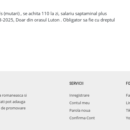
s (mutari) , se achita 110 la zi, salariu saptaminal plus
08-2025, Doar din orasul Luton . Obligator sa fie cu dreptul
al , depozit 1 saptamana. Tell de contact pe WhatsApp
SERVICII
F
a romaneasca si
Inregistrare
F
rati pot adauga
Contul meu
Li
aza de promovare
Parola noua
Ti
Confirma Cont
Y