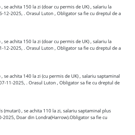
, se achita 150 la zi (doar cu permis de UK) , salariu la
6-12-2025, . Orasul Luton , Obligator sa fie cu dreptul de a
 depozit 1 saptamana. Tell de contact +44 7551 752579
, se achita 150 la zi (doar cu permis de UK) , salariu la
1-12-2025, . Orasul Luton , Obligator sa fie cu dreptul de a
 depozit 1 saptamana. Tell de contact +44 7551 752579
 , se achita 140 la zi (cu permis de UK) , salariu saptaminal
 07-11-2025, . Orasul Luton , Obligator sa fie cu dreptul de
 , depozit 1 saptamana. Tell de contact +44 7551 752579
s (mutari) , se achita 110 la zi, salariu saptaminal plus
10-2025, Doar din Londra(Harrow).Obligator sa fie cu
aptaminal , depozit 1 saptamana. Tell de contact pe
700181888