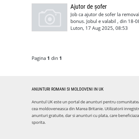
Ajutor de șofer
Job ca ajutor de sofer la removal
bonus. Jobul e valabil , din 18-
de a munci in UK Plata saptamin
Luton, 17 Aug 2025, 08:53
+447754269573 07700181888
Pagina
1
din
1
ANUNTURI ROMANI SI MOLDOVENI IN UK
Anuntul UK este un portal de anunturi pentru comunitate
cea moldoveneasca din Marea Britanie. Utilizatorii inregist
anunturi gratuite, dar si anunturi cu plata, care benefici
sporita.