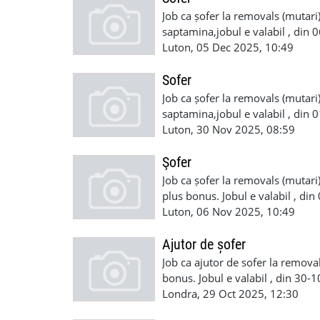
Job ca șofer la removals (mutari) 
saptamina,jobul e valabil , din 0
munci in UK Plata saptaminal ,
Luton, 05 Dec 2025, 10:49
whatsap +44 7700 181888
Sofer
Job ca șofer la removals (mutari) 
saptamina,jobul e valabil , din 0
munci in UK Plata saptaminal ,
Luton, 30 Nov 2025, 08:59
whatsap +44 7700 181888
Şofer
Job ca șofer la removals (mutari)
plus bonus. Jobul e valabil , din
a munci in UK Plata saptaminal
Luton, 06 Nov 2025, 10:49
Ajutor de șofer
Job ca ajutor de sofer la removal
bonus. Jobul e valabil , din 30-
dreptul de a munci in UK Plata s
Londra, 29 Oct 2025, 12:30
WhatsApp +447754269573 07