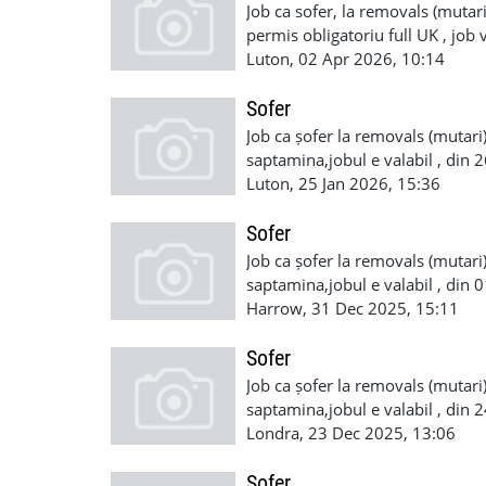
Job ca sofer, la removals (mutar
permis obligatoriu full UK , jo
+447754269573
Luton, 02 Apr 2026, 10:14
Sofer
Job ca șofer la removals (mutari)
saptamina,jobul e valabil , din 
*permis de uk *exeperienta ar f
Luton, 25 Jan 2026, 15:36
+44 7700 181888
Sofer
Job ca șofer la removals (mutari) 
saptamina,jobul e valabil , din
fie cu dreptul de a munci in UK 
Harrow, 31 Dec 2025, 15:11
7551 752579 whatsap +44 770
Sofer
Job ca șofer la removals (mutari) 
saptamina,jobul e valabil , din
fie cu dreptul de a munci in UK 
Londra, 23 Dec 2025, 13:06
7551 752579 whatsap +44 770
Sofer