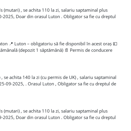
s (mutari) , se achita 110 la zi, salariu saptaminal plus
10-2025, Doar din orasul Luton . Obligator sa fie cu dreptul
al , depozit 1 saptamana. Tell de contact pe WhatsApp
on 📍 Luton – obligatoriu să fie disponibil în acest oraș 💷
ptămânală (depozit 1 săptămână) 📄 Permis de conducere
n UK obligatoriu 📲 Contact WhatsApp: +44 7754 269573 /
26.09.2025
 , se achita 140 la zi (cu permis de UK) , salariu saptaminal
 25-09-2025, . Orasul Luton , Obligator sa fie cu dreptul de
, depozit 1 saptamana. Tell de contact pe WhatsApp
s (mutari) , se achita 110 la zi, salariu saptaminal plus
09-2025, Doar din orasul Luton . Obligator sa fie cu dreptul
al , depozit 1 saptamana. Tell de contact pe WhatsApp