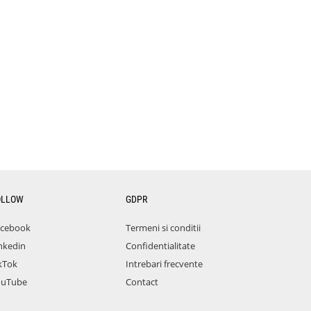
OLLOW
GDPR
acebook
Termeni si conditii
nkedin
Confidentialitate
kTok
Intrebari frecvente
ouTube
Contact