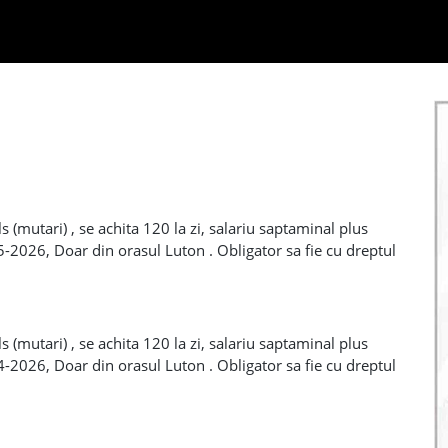
s (mutari) , se achita 120 la zi, salariu saptaminal plus
05-2026, Doar din orasul Luton . Obligator sa fie cu dreptul
al , depozit 1 saptamana. Tell de contact pe WhatsApp
s (mutari) , se achita 120 la zi, salariu saptaminal plus
04-2026, Doar din orasul Luton . Obligator sa fie cu dreptul
al , depozit 1 saptamana. Tell de contact pe WhatsApp