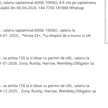
i), salariu saptaminal (600£-1000£), 4-6 zile pe saptamana,
b valabil din 06-04-2026. +44 7700 181888 Whatsap
 , salariu saptaminal (600£-1000£) , salariu la
26-01- 2025, . *Virsta 25+, *cu dreptul de a munci in UK
i un avantaj Tell de contact +44 7754 269 573 whatsap
, se achita 150 la zi (doar cu permis de UK) , salariu la
 01-01-2026. Zona, Ruislip, Harrow, Wembley,Obligator sa
Plata saptaminal , depozit 1 saptamana. Tell de contact +44
0 181888
, se achita 150 la zi (doar cu permis de UK) , salariu la
 24-12-2025, . Zona, Ruislip, Harrow, Wembley,Obligator sa
Plata saptaminal , depozit 1 saptamana. Tell de contact +44
0 181888