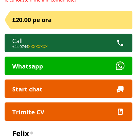
£20.00 pe ora
Call
+44 0744
XXXXXXXX
Whatsapp
Start chat
Trimite CV
Felix