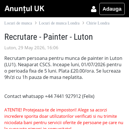
Adauga
Locuri de munca
Locuri de munca Londra
Chirie Londra
Recrutare - Painter - Luton
Luton, 29 May 2026, 16:06
Recrutam persoana pentru munca de painter in Luton
(LU1). Neaparat CSCS. Inceape luni, 01/07/2026 pentru
o perioada fixa de 5 luni. Plata £20.00/ora. Se lucreaza
9h/zi cu 1h pauza de masa neplatita.
Contact whatsapp +44 7441 927912 (Felix)
ATENTIE! Protejeaza-te de impostori! Alege sa acorzi
incredere sporita doar utilizatorilor verificati si nu trimite
niciodata bani pentru servicii oferite de persoane pe care nu
le cunoaste nimeni in comunitate!