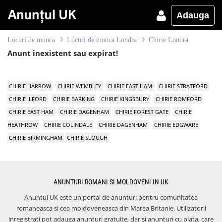
Adauga
Locuri de munca
Locuri de munca Londra
Chirie Londra
Anunt inexistent sau expirat!
CHIRIE HARROW
CHIRIE WEMBLEY
CHIRIE EAST HAM
CHIRIE STRATFORD
CHIRIE ILFORD
CHIRIE BARKING
CHIRIE KINGSBURY
CHIRIE ROMFORD
CHIRIE EAST HAM
CHIRIE DAGENHAM
CHIRIE FOREST GATE
CHIRIE
HEATHROW
CHIRIE COLINDALE
CHIRIE DAGENHAM
CHIRIE EDGWARE
CHIRIE BIRMINGHAM
CHIRIE SLOUGH
ANUNTURI ROMANI SI MOLDOVENI IN UK
Anuntul UK este un portal de anunturi pentru comunitatea
romaneasca si cea moldoveneasca din Marea Britanie. Utilizatorii
inregistrati pot adauga anunturi gratuite, dar si anunturi cu plata, care