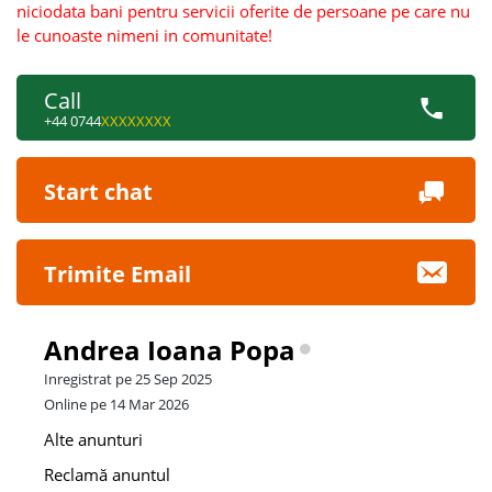
niciodata bani pentru servicii oferite de persoane pe care nu
le cunoaste nimeni in comunitate!
Call
+44 0744
XXXXXXXX
Start chat
Trimite Email
Andrea Ioana Popa
Inregistrat pe 25 Sep 2025
Online pe 14 Mar 2026
Alte anunturi
Reclamă anuntul