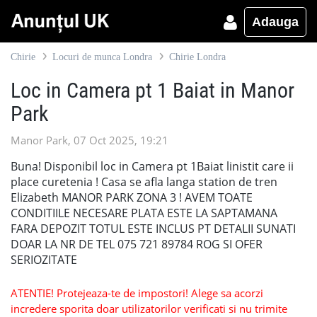
Adauga
Chirie
Locuri de munca Londra
Chirie Londra
Loc in Camera pt 1 Baiat in Manor
Park
Manor Park, 07 Oct 2025, 19:21
Buna! Disponibil loc in Camera pt 1Baiat linistit care ii
place curetenia ! Casa se afla langa station de tren
Elizabeth MANOR PARK ZONA 3 ! AVEM TOATE
CONDITIILE NECESARE PLATA ESTE LA SAPTAMANA
FARA DEPOZIT TOTUL ESTE INCLUS PT DETALII SUNATI
DOAR LA NR DE TEL 075 721 89784 ROG SI OFER
SERIOZITATE
ATENTIE! Protejeaza-te de impostori! Alege sa acorzi
incredere sporita doar utilizatorilor verificati si nu trimite