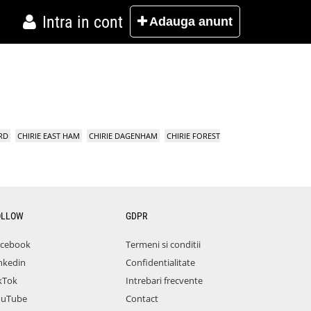
Intra in cont
Adauga
anunt
RD
CHIRIE EAST HAM
CHIRIE DAGENHAM
CHIRIE FOREST
OLLOW
GDPR
acebook
Termeni si conditii
nkedin
Confidentialitate
kTok
Intrebari frecvente
ouTube
Contact