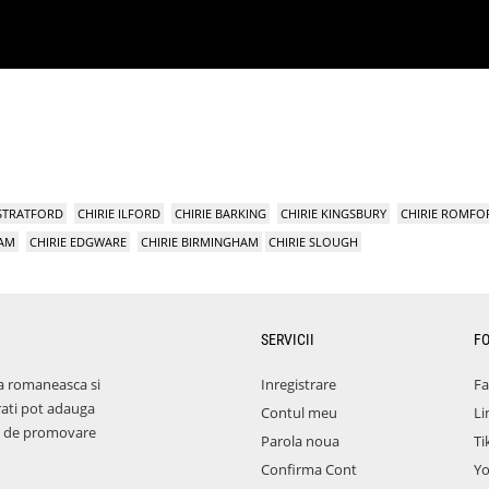
 STRATFORD
CHIRIE ILFORD
CHIRIE BARKING
CHIRIE KINGSBURY
CHIRIE ROMFO
HAM
CHIRIE EDGWARE
CHIRIE BIRMINGHAM
CHIRIE SLOUGH
SERVICII
F
a romaneasca si
Inregistrare
F
rati pot adauga
Contul meu
Li
aza de promovare
Parola noua
Ti
Confirma Cont
Y