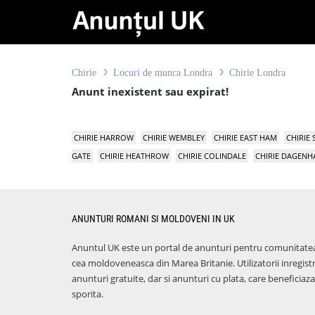
Chirie
Locuri de munca Londra
Chirie Londra
Anunt inexistent sau expirat!
CHIRIE HARROW
CHIRIE WEMBLEY
CHIRIE EAST HAM
CHIRIE
GATE
CHIRIE HEATHROW
CHIRIE COLINDALE
CHIRIE DAGEN
ANUNTURI ROMANI SI MOLDOVENI IN UK
Anuntul UK este un portal de anunturi pentru comunitate
cea moldoveneasca din Marea Britanie. Utilizatorii inregist
anunturi gratuite, dar si anunturi cu plata, care benefici
sporita.