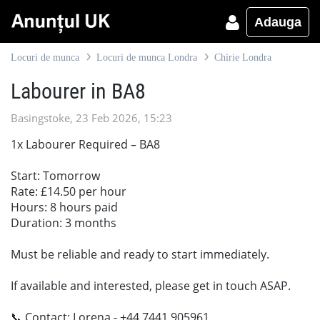
Adauga
Locuri de munca
Locuri de munca Londra
Chirie Londra
Labourer in BA8
Basingstoke, 23 Feb 2026, 15:23
1x Labourer Required – BA8
Start: Tomorrow
Rate: £14.50 per hour
Hours: 8 hours paid
Duration: 3 months
Must be reliable and ready to start immediately.
If available and interested, please get in touch ASAP.
📞 Contact: Lorena - +44 7441 905961