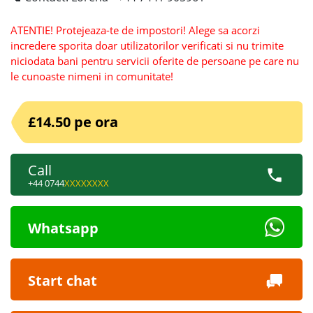
ATENTIE! Protejeaza-te de impostori! Alege sa acorzi
incredere sporita doar utilizatorilor verificati si nu trimite
niciodata bani pentru servicii oferite de persoane pe care nu
le cunoaste nimeni in comunitate!
£14.50 pe ora
Call
+44 0744
XXXXXXXX
Whatsapp
Start chat