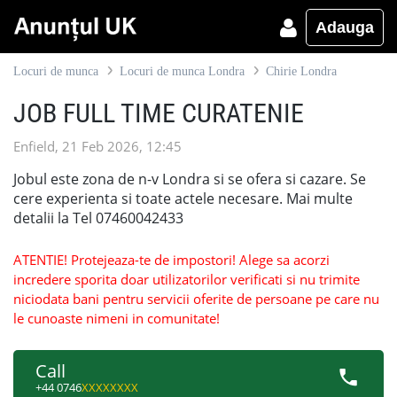
Adauga
Locuri de munca
Locuri de munca Londra
Chirie Londra
JOB FULL TIME CURATENIE
Enfield, 21 Feb 2026, 12:45
Jobul este zona de n-v Londra si se ofera si cazare. Se
cere experienta si toate actele necesare. Mai multe
detalii la Tel 07460042433
ATENTIE! Protejeaza-te de impostori! Alege sa acorzi
incredere sporita doar utilizatorilor verificati si nu trimite
niciodata bani pentru servicii oferite de persoane pe care nu
le cunoaste nimeni in comunitate!
Call
+44 0746
XXXXXXXX