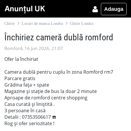
Adauga
Chirie
Locuri de munca Londra
Chirie Londra
Închiriez cameră dublă romford
Romford, 16 Jun 2026, 21:07
Ofer la închiriat
Camera dublă pentru cuplu în zona Romford rm7
Parcare gratis
Grădina fața + spate
Magazine și stație de bus la doar 2 minute
Aproape de romford centre shopping
Casa curată și liniștită .
3 persoane în casă
Detalii : 07353506617 ☎️
Rog și ofer seriozitate !