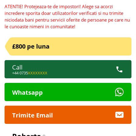
ATENTIE! Protejeaza-te de impostori! Alege sa acorzi
incredere sporita doar utilizatorilor verificati si nu trimite
niciodata bani pentru servicii oferite de persoane pe care nu
le cunoaste nimeni in comunitate!
£800 pe luna
Call
+44 0735
XXXXXXXX
Whatsapp
Trimite Email