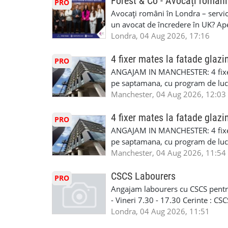
Forest & Co - Avocați români
PRO
interesati
Avocați români în Londra – servici
un avocat de încredere în UK? Ap
Solicitors, indiferent că ai nevoi
Londra, 04 Aug 2026, 17:16
pentru persoane fizice: • Drept pen
familiei (divorț, custodie, partaj) 
4 fixer mates la fatade glazi
PRO
Servicii pentru companii: • Drept
ANGAJAM IN MANCHESTER: 4 fixe
• Imigrație pentru afaceri și sponso
pe saptamana, cu program de lucru
soluționarea disputelor 💡 De ce 
in perioada urmatoare. Cerinte: exp
Manchester, 04 Aug 2026, 12:03
✔ Comunicare clară și suport în 
curtain walling, cladding sau mon
standard ✔ Confidențialitate tot
Tariful se discuta direct, in funct
4 fixer mates la fatade glazi
PRO
790 689 Email: enquiries@fcos.co
discutie este simpla: cine esti, de 
ANGAJAM IN MANCHESTER: 4 fixe
www.fcos.co.uk 👉 Programează o c
Prioritate au oamenii din Manches
pe saptamana, cu program de lucru
carora li se termina proiectul sa
in perioada urmatoare. Cerinte: exp
Manchester, 04 Aug 2026, 11:54
contactati doar daca sunteti inter
curtain walling, cladding sau mon
oferta pe care sa o folositi la neg
Tariful se discuta direct, in funct
CSCS Labourers
PRO
WhatsApp: +44 7467 838 881 Daca
discutie este simpla: cine esti, de 
Angajam labourers cu CSCS pentru
numele, experienta si data la care
Prioritate au oamenii din Manches
- Vineri 7.30 - 17.30 Cerinte : C
https://forms.gle/BswkNeJGjpuFT7
carora li se termina proiectul sa
Londra, 04 Aug 2026, 11:51
T&D GLAZING AND INSTALLATIO
contactati doar daca sunteti inter