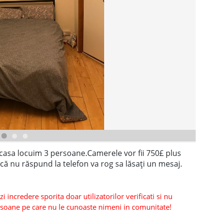
 casa locuim 3 persoane.Camerele vor fii 750£ plus
 nu răspund la telefon va rog sa lăsați un mesaj.
 incredere sporita doar utilizatorilor verificati si nu
persoane pe care nu le cunoaste nimeni in comunitate!