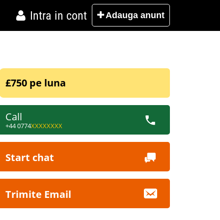
Intra in cont
Adauga
anunt
£750 pe luna
Call
+44 0774
XXXXXXXX
Start chat
Trimite Email