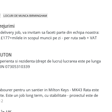
Y
LOCURI DE MUNCA BIRMINGHAM
rejurimi
elivery job, va invitam sa faceti parte din echipa noastra:
: £177+milele in scopul muncii pe zi - per ruta swb + VAT
90+milele in scopul muncii pe zi per ruta lwb + VAT pentru
ERFORMANTA £10 PE ZI cerinte: •settlement/presettlement
 21 de ani •1 an experienta pe permis •cazier curat -
 LUTON
tra •posibilitatea sa treceti un test drog si alcool
xperienta si rezidenta (drept de lucru) lucrarea este pe lunga
-£117 pe zi) - contract de munca pe o perioada
ORIN 07305310339
e - van oferit de firma contra cost( in cazul in care nu
 curier, asigurarea bunurilor din masina./ service-ul
si permis RO. Recrutam pentru urmatoarele locatii: -
Luton - Harlow - Northampton Pentru mai multe detalii si
abourer pentru un santier in Milton Keys - MK43 Rata este
 incredere la noi - 07494685033
e. Este un job long term, cu stabilitate - proiectul este de
eral labourer si cleaning. Acceptam si femei si barbati
12
R/NINO - Se lucreaza SELF EMPLOYER - PLATA
606203 - lasati-mi un mesaj pe WHATSAPP daca sunteti