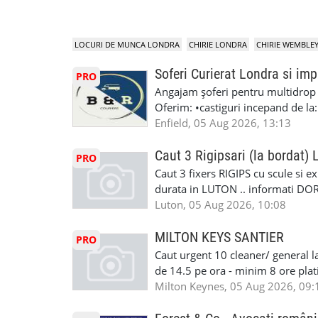
LOCURI DE MUNCA LONDRA
CHIRIE LONDRA
CHIRIE WEMBLE
Soferi Curierat Londra si imp
PRO
Angajam șoferi pentru multidrop d
Oferim: •castiguri incepand de la
pentru cei platitori de VAT si £1
Enfield, 05 Aug 2026, 13:13
cei platitori de VAT BONUS DE P
status obligatoriu •varsta minima
Caut 3 Rigipsari (la bordat)
PRO
compania aplica pentru dumneavoas
Caut 3 fixers RIGIPS cu scule si e
•oferim: - training platit (3 zile
durata in LUTON .. informati D
nedeterminata. -full time/ part-tim
Luton, 05 Aug 2026, 10:08
detineti van) include asigurare de
masinii). Acceptam cu permis UK 
MILTON KEYS SANTIER
PRO
Enfield - Weybridge - Romford - 
Caut urgent 10 cleaner/ general l
programari la interviu apelati cu
de 14.5 pe ora - minim 8 ore platit
la Amazon. Munca este usoara, gen
Milton Keynes, 05 Aug 2026, 09:
CSCS, Share Code - NECESARE UT
SAPTAMANALA Contact: +44 7308 