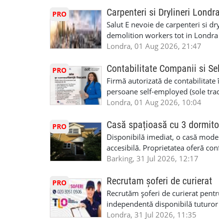
in toata casa -masina de spalat -us
oră pauză de masă) • Posibilitate
saptaminal fara garantie sau avan
Carpenteri si Drylineri Londr
PRO
de 1/sapt) -tel- 07440366084
Salut E nevoie de carpenteri si dr
demolition workers tot in Londr
Londra, 01 Aug 2026, 21:47
Contabilitate Companii si Se
PRO
Firmă autorizată de contabilitate 
persoane self-employed (sole trade
închiriate (landlords) Serviciile 
Londra, 01 Aug 2026, 10:04
inclusiv verificare de identitate ✔
HMRC: PAYE / VAT / CIS ✔ Salariz
Casă spațioasă cu 3 dormito
PRO
Consultanță fiscală ✔ Declarații 
Disponibilă imediat, o casă modernă
Corporation Tax ✔ Company Annu
accesibilă. Proprietatea oferă conf
planuri ✔ Cash-flow și previziuni
sau pentru persoane care caută un
Barking, 31 Jul 2026, 12:17
Scrisori de la contabil (Accountan
luminoase 3 băi Living mare și ae
serviciile noastre? ✔ Suntem cont
disponibilă Locuință recent renov
Recrutam șoferi de curierat
PRO
ca tax agents ✔ Suntem înregistr
facilități locale Condiții: preferam
Recrutăm șoferi de curierat pentr
Service Provider), astfel putem e
Disponibilă imediat Contract mini
independentă disponibilă tuturor
Deținem asigurare profesională ✔ 
£2500 Contact: Pentru vizionare 
experiența, deoarece se va asigura
Londra, 31 Jul 2026, 11:35