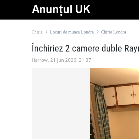
Chirie
Locuri de munca Londra
Chirie Londra
Închiriez 2 camere duble Ray
Harrow, 21 Jun 2026, 21:37