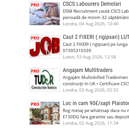
oferta pe care sa o folositi la neg
CSCS Labourers Demolari
PRO
WhatsApp: +44 7467 838 881 Daca
DSM Recruitment caută CSCS Labou
numele, experienta si data la car
perioadă de minim 32 săptămâni . D
link-ul de jos. Sanatate si mult
oferă ore suplimentare și posibil
Londra, 04 Aug 2026, 10:46
INSTALLATION LIMITED
munca în Marea Britanie. Experie
informații, contactați-ne la: 📞
Caut 2 FIXERI ( rigipsari) L
PRO
Caut 2 FIXERI ( rigipsari) pe lung
07305310339
Luton, 03 Aug 2026, 12:58
Angajam Multitraders
PRO
Angajăm Multiskilled Tradesmen (
construcții în UK • Certificare C
specializate (căutăm multitraderi)
Londra, 03 Aug 2026, 02:52
Avantaje majore: construcții interi
interioare • Permis de conducere 
Loc in cam 90£/sapt Plaist
PRO
(reprezintă un avantaj important) S
Rog mesaj pe whatssap daca nu 
performanță • £200 – £250 pe zi •
E130DG fara garantie sau depozit 
posibilități reale de avansare • Tr
fiecare pat beneficiaza de dulap s
Londra, 02 Aug 2026, 11:34
perspective de dezvoltare pe term