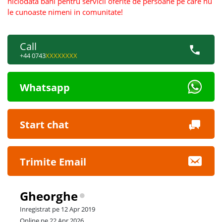
niciodata bani pentru servicii oferite de persoane pe care nu
le cunoaste nimeni in comunitate!
Call
+44 0743
XXXXXXXX
Whatsapp
Start chat
Trimite Email
Gheorghe
Inregistrat pe 12 Apr 2019
Online pe 22 Apr 2026