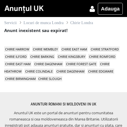
Adauga
Servicii
Locuri de munca Londra
Chirie Londra
Anunt inexistent sau expirat!
CHIRIE HARROW
CHIRIE WEMBLEY
CHIRIE EAST HAM
CHIRIE STRATFORD
CHIRIE ILFORD
CHIRIE BARKING
CHIRIE KINGSBURY
CHIRIE ROMFORD
CHIRIE EAST HAM
CHIRIE DAGENHAM
CHIRIE FOREST GATE
CHIRIE
HEATHROW
CHIRIE COLINDALE
CHIRIE DAGENHAM
CHIRIE EDGWARE
CHIRIE BIRMINGHAM
CHIRIE SLOUGH
ANUNTURI ROMANI SI MOLDOVENI IN UK
Anuntul UK este un portal de anunturi pentru comunitatea
romaneasca si cea moldoveneasca din Marea Britanie. Utilizatorii
inregistrati pot adauga anunturi gratuite, dar si anunturi cu plata, care