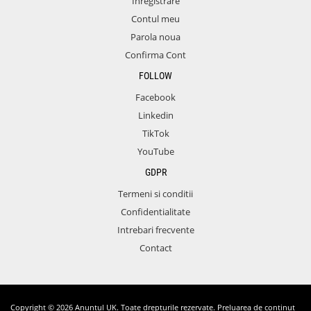
Inregistrare
Contul meu
Parola noua
Confirma Cont
FOLLOW
Facebook
Linkedin
TikTok
YouTube
GDPR
Termeni si conditii
Confidentialitate
Intrebari frecvente
Contact
Copyright © 2026 Anuntul UK. Toate drepturile rezervate. Preluarea de continut