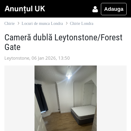
Adauga
Chirie
Locuri de munca Londra
Chirie Londra
Cameră dublă Leytonstone/Forest
Gate
Leytonstone, 06 Jan 2026, 13:50