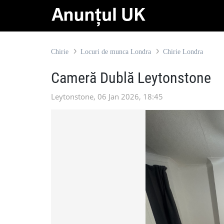
Chirie
Locuri de munca Londra
Chirie Londra
Cameră Dublă Leytonstone
Leytonstone, 06 Jan 2026, 18:45