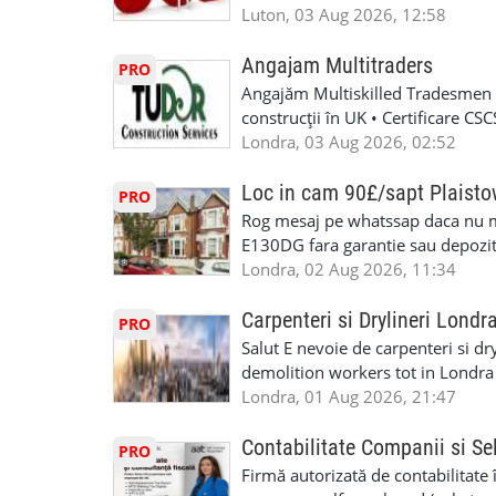
Luton, 03 Aug 2026, 12:58
Angajam Multitraders
PRO
Angajăm Multiskilled Tradesmen (
construcții în UK • Certificare C
specializate (căutăm multitraderi)
Londra, 03 Aug 2026, 02:52
Avantaje majore: construcții interi
interioare • Permis de conducere 
Loc in cam 90£/sapt Plaist
PRO
(reprezintă un avantaj important) S
Rog mesaj pe whatssap daca nu 
performanță • £200 – £250 pe zi •
E130DG fara garantie sau depozit 
posibilități reale de avansare • Tr
fiecare pat beneficiaza de dulap s
Londra, 02 Aug 2026, 11:34
perspective de dezvoltare pe term
in toata casa -masina de spalat -us
oră pauză de masă) • Posibilitate
saptaminal fara garantie sau avan
Carpenteri si Drylineri Londr
PRO
de 1/sapt) -tel- 07440366084
Salut E nevoie de carpenteri si dr
demolition workers tot in Londr
Londra, 01 Aug 2026, 21:47
Contabilitate Companii si Se
PRO
Firmă autorizată de contabilitate 