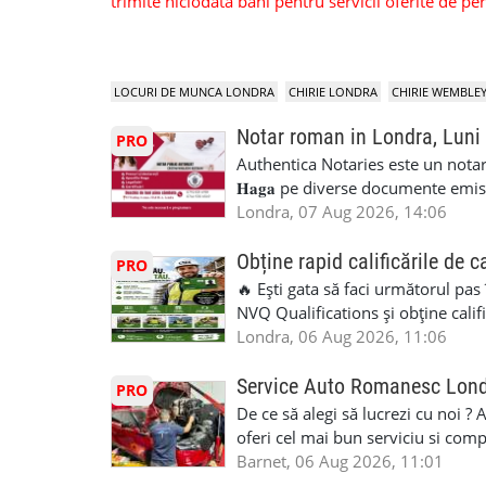
trimite niciodata bani pentru servicii oferite de 
LOCURI DE MUNCA LONDRA
CHIRIE LONDRA
CHIRIE WEMBLE
Notar roman in Londra, Luni
PRO
Authentica Notaries este un notariat 
𝐇𝐚𝐠𝐚 pe diverse documente emis
căsătorie) ♦ 𝐩𝐫𝐨𝐜𝐮𝐫𝐢 ♦ 𝐝𝐞𝐜𝐥𝐚𝐫𝐚
Londra, 07 Aug 2026, 14:06
pentru minor, luare in spațiu, etc) ♦ 𝐥𝐞𝐠𝐚
împrumut în România) ♦ 𝐭𝐫𝐚𝐝𝐮𝐜𝐞𝐫𝐢 𝐥𝐞𝐠𝐚𝐥𝐢
Obține rapid calificările de c
PRO
judiciar din România ♦Certificat 
🔥 Ești gata să faci următorul pas
Identificari (ex.ID1) Legal, fără 
NVQ Qualifications și obține calif
sâmbăta 🕒 Program: • Luni - Vine
Calificări recunoscute în UK ✅ Ev
Londra, 06 Aug 2026, 11:06
Avenue, HA8 0LA, lângă stația de
asistență în limba română ✅ Potriv
Telefon/WhatsApp: 0792 831 698
competențele 👷 Indiferent dacă luc
Service Auto Romanesc Lon
PRO
#servicii_notariale_in_limba_rom
oficială, noi te ajutăm să alegi var
De ce să alegi să lucrezi cu noi ?
#declaratiidecalatorie #serviciin
complicații. 💥 Suport real de la î
oferi cel mai bun serviciu si com
noi oportunități de muncă și de 
alegerea ideală: Personal califica
Barnet, 06 Aug 2026, 11:01
(WhatsApp) 📱 07846 715500 📍 
profesioniști cu experiență și cal