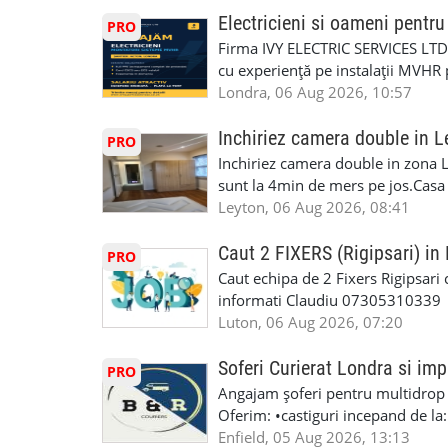
6RR 🚀 CSCS Colindale – GQA & NVQ 
Auto. Indiferent de situație, puteț
Electricieni si oameni pent
PRO
te astăzi. Construiește-ți viitorul 
repara in scurt timp si eficient o
Firma IVY ELECTRIC SERVICES LTD 
garaj auto care ofera orice tip de 
cu experiență pe instalații MVHR 
Lucram cu Toate Garantiile si Asi
obligatorii: 🔹 Full PPE (echipam
Londra, 06 Aug 2026, 10:57
Dumneavoastră, suntem TVA Înreg
Experiență în domeniu Ce oferim: 
iTP/MOT Masini Mici si Vanuri Inal
lucru constant ✅ Echipă serioasă,
Inchiriez camera double in L
PRO
Accident Management, Preluam Ca
detalii și programare, trimiteți me
Inchiriez camera double in zona L
Masina la Schimb. ✅ Distributii 
sunt la 4min de mers pe jos.Casa e
Geometrie Profesionala Roti Las
incluse.Cautam o persoana sau un 
Leyton, 06 Aug 2026, 08:41
Explicatii. ✅ Suntem foarte buni 
informatii va rog sa ma contactat
Reparam orice tip de masina elect
seriozitate.Multumesc anticipat.
Caut 2 FIXERS (Rigipsari) i
PRO
Masina de Drum Lung. ✅ Schimbat
Caut echipa de 2 Fixers Rigipsari c
Detailing Auto Interior/Exterior
informati Claudiu 07305310339
WhatsApp Text https://wa.link/ca
Luton, 06 Aug 2026, 07:20
6HB www.mecaniciautolondra.u
#MecanicAutoLondra #GarajAuto
Soferi Curierat Londra si imp
PRO
#AtelierAutoLondra #MecaniciRo
Angajam șoferi pentru multidrop d
#RomanianGarageRepair #Roman
Oferim: •castiguri incepand de la
#RomanianMechanic #RomanianC
pentru cei platitori de VAT si £1
Enfield, 05 Aug 2026, 13:13
#MecaniciProfesionistiLondra #