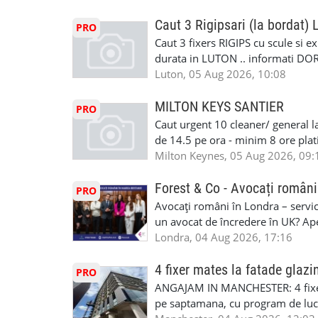
cei platitori de VAT BONUS DE P
#mecaniciautouk #mecanicautomu
status obligatoriu •varsta minima
Caut 3 Rigipsari (la bordat)
#mecanicmoldoveanlondra #vops
PRO
compania aplica pentru dumneavoas
Caut 3 fixers RIGIPS cu scule si e
•oferim: - training platit (3 zile
durata in LUTON .. informati D
nedeterminata. -full time/ part-tim
Luton, 05 Aug 2026, 10:08
detineti van) include asigurare de
masinii). Acceptam cu permis UK 
MILTON KEYS SANTIER
PRO
Enfield - Weybridge - Romford - 
Caut urgent 10 cleaner/ general l
programari la interviu apelati cu
de 14.5 pe ora - minim 8 ore platit
la Amazon. Munca este usoara, gen
Milton Keynes, 05 Aug 2026, 09:
CSCS, Share Code - NECESARE UT
SAPTAMANALA Contact: +44 7308 
Forest & Co - Avocați români
PRO
interesati
Avocați români în Londra – servici
un avocat de încredere în UK? Ap
Solicitors, indiferent că ai nevoi
Londra, 04 Aug 2026, 17:16
pentru persoane fizice: • Drept pen
familiei (divorț, custodie, partaj) 
4 fixer mates la fatade glazi
PRO
Servicii pentru companii: • Drept
ANGAJAM IN MANCHESTER: 4 fixe
• Imigrație pentru afaceri și sponso
pe saptamana, cu program de lucru
soluționarea disputelor 💡 De ce 