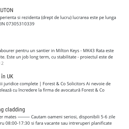
ERFORMANTA £10 PE ZI cerinte: •settlement/presettlement
ltimarca #serviciilondra #romanilondra
 21 de ani •1 an experienta pe permis •cazier curat -
 LUTON
itormoldoveanlondra #garajautomoldovenesc
tra •posibilitatea sa treceti un test drog si alcool
xperienta si rezidenta (drept de lucru) lucrarea este pe lunga
-£117 pe zi) - contract de munca pe o perioada
ORIN 07305310339
e - van oferit de firma contra cost( in cazul in care nu
 curier, asigurarea bunurilor din masina./ service-ul
si permis RO. Recrutam pentru urmatoarele locatii: -
Luton - Harlow - Northampton Pentru mai multe detalii si
abourer pentru un santier in Milton Keys - MK43 Rata este
 incredere la noi - 07494685033
e. Este un job long term, cu stabilitate - proiectul este de
eral labourer si cleaning. Acceptam si femei si barbati
12
R/NINO - Se lucreaza SELF EMPLOYER - PLATA
606203 - lasati-mi un mesaj pe WHATSAPP daca sunteti
 în UK
i juridice complete | Forest & Co Solicitors Ai nevoie de
elează cu încredere la firma de avocatură Forest & Co
e de asistență pentru companie sau personal. ✅ Servicii
al • Dreptul imigrației (vize, rezidență, cetățenie) • Dreptul
• Dreptul muncii • Litigii civile și soluționarea disputelor ✅
ng cladding
 corporativ și comercial • Dreptul muncii pentru angajatori
r mates ⸻ Cautam oameni seriosi, disponibili 5-6 zile
rizări • Dreptul construcțiilor • Litigii comerciale și
 08:00-17:30 si fara vacante sau intreruperi planificate
Forest & Co? ✔ Experiență solidă în sistemul juridic din UK