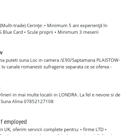
Multi-trade) Cerințe: • Minimum 5 ani experiență în
SCS Blue Card • Scule proprii • Minimum 3 meserii
 – experiență solidă în mai multe domenii din construcții •
oare, roofing, tiling, carpentry, finisaje și decorațiuni
categoria B valabil • Mijloc de transport propriu
ow
e oferă: • Salariu atractiv, în funcție de experiență și
ma puteti suna Loc in camera /£90/Saptamana PLAISTOW-
 Diurnă / plată transport • Suport tehnic continuu și
tv canale romanesti sufragerie separata ce se oferea -
aininguri și cursuri de calificare • Mediu de lucru stabil cu
eparat -fiecare camera beneficiaza de frigider separat -wi-fi
en lung Program de lucru: • Luni – Vineri: 08:00 – 17:00 (1
cator -toate cheltuielile casei sunt incluse in pretul
 de lucru suplimentar în weekend (opțional)
s/plata saptaminala , (nu se face cazare/plateste mai putin
a
ylineri in mai multe locatii in LONDRA. La fel e nevoie si de
a Suna Alina 07852127108
lf employed
în UK, oferim servicii complete pentru: • firme LTD •