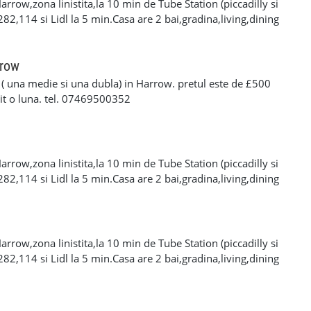
rrow,zona linistita,la 10 min de Tube Station (piccadilly si
 282,114 si Lidl la 5 min.Casa are 2 bai,gradina,living,dining
e,.Camera este 560£/luna+billuri+o luna depozit. Numar de
rrow
( una medie si una dubla) in Harrow. pretul este de £500
zit o luna. tel. 07469500352
rrow,zona linistita,la 10 min de Tube Station (piccadilly si
 282,114 si Lidl la 5 min.Casa are 2 bai,gradina,living,dining
e,.Camera este 560£/luna+billuri+o luna depozit. Numar de
rrow,zona linistita,la 10 min de Tube Station (piccadilly si
 282,114 si Lidl la 5 min.Casa are 2 bai,gradina,living,dining
e,.Camera este 560£/luna+billuri+o luna depozit. Numar de