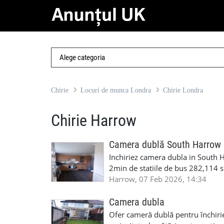
Chirie
Locuri de munca Londra
Chirie Londra
Chirie Harrow
Camera dublă South Harrow
Inchiriez camera dubla in South Ha
2min de statiile de bus 282,114 si
room,frigider propiu,parcare ,int
Harrow, 07 Feb 2026, 14:34
depozit. Numar de contact: Mar
Camera dubla
Ofer cameră dublă pentru închiri