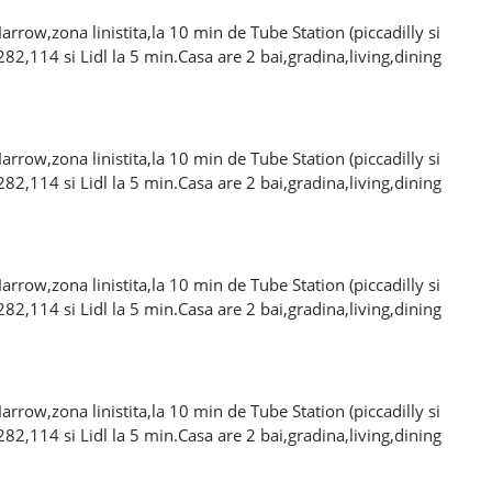
rrow,zona linistita,la 10 min de Tube Station (piccadilly si
 282,114 si Lidl la 5 min.Casa are 2 bai,gradina,living,dining
e,.Camera este 560£/luna+billuri+o luna depozit. Numar de
rrow,zona linistita,la 10 min de Tube Station (piccadilly si
 282,114 si Lidl la 5 min.Casa are 2 bai,gradina,living,dining
e,.Camera este 560£/luna+billuri+o luna depozit. Numar de
rrow,zona linistita,la 10 min de Tube Station (piccadilly si
 282,114 si Lidl la 5 min.Casa are 2 bai,gradina,living,dining
e,.Camera este 560£/luna+billuri+o luna depozit. Numar de
rrow,zona linistita,la 10 min de Tube Station (piccadilly si
 282,114 si Lidl la 5 min.Casa are 2 bai,gradina,living,dining
e,.Camera este 560£/luna+billuri+o luna depozit. Numar de