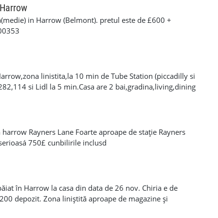
 Harrow
a(medie) in Harrow (Belmont). pretul este de £600 +
500353
rrow,zona linistita,la 10 min de Tube Station (piccadilly si
 282,114 si Lidl la 5 min.Casa are 2 bai,gradina,living,dining
e,.Camera este 560£/luna+billuri+o luna depozit. Numar de
a harrow Rayners Lane Foarte aproape de stație Rayners
 serioasá 750£ cunbilirile inclusd
ăiat în Harrow la casa din data de 26 nov. Chiria e de
£200 depozit. Zona liniștită aproape de magazine și