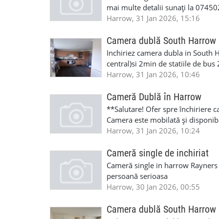
mai multe detalii sunați la 07450
Harrow, 31 Jan 2026, 15:16
Camera dublă South Harrow
Inchiriez camera dubla in South Ha
central)si 2min de statiile de bus
room,frigider propiu,parcare ,int
Harrow, 31 Jan 2026, 10:46
depozit. Numar de contact: Mar
Cameră Dublă în Harrow
**Salutare! Ofer spre închiriere c
Camera este mobilată și disponibi
de transport și magazine. Pentru 
Harrow, 31 Jan 2026, 10:24
Mulțumesc!**
Cameră single de inchiriat
Cameră single in harrow Rayners La
persoană serioasa
Harrow, 30 Jan 2026, 00:55
Camera dublă South Harrow