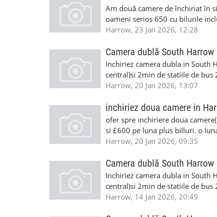
Am două camere de închiriat în si
oameni serios 650 cu bilurile inc
Harrow, 23 Jan 2026, 12:28
Camera dublă South Harrow
Inchiriez camera dubla in South Ha
central)si 2min de statiile de bus
room ,parcare ,internet,telefoni
Harrow, 20 Jan 2026, 13:07
contact: Marius 07572269805
inchiriez doua camere in Ha
ofer spre inchiriere doua camere(
si £600 pe luna plus billuri. o l
Harrow, 20 Jan 2026, 09:35
Camera dublă South Harrow
Inchiriez camera dubla in South Ha
central)si 2min de statiile de bus
room ,parcare ,internet,telefoni
Harrow, 14 Jan 2026, 20:49
contact: Marius 07572269805