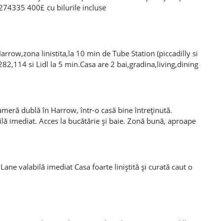
274335 400£ cu bilurile incluse
rrow,zona linistita,la 10 min de Tube Station (piccadilly si
 282,114 si Lidl la 5 min.Casa are 2 bai,gradina,living,dining
ernet,telefonie,.Camera este 560£/luna+billuri+o luna
ius 07572269805
ameră dublă în Harrow, într-o casă bine întreținută.
lă imediat. Acces la bucătărie și baie. Zonă bună, aproape
mai multe detalii sunați sau scrieți la: 07447489295.
ne valabilă imediat Casa foarte liniștită și curată caut o