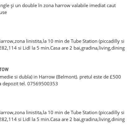
ngle și un double în zona harrow valabile imediat caut
luse
rrow,zona linistita,la 10 min de Tube Station (piccadilly si
 282,114 si Lidl la 5 min.Casa are 2 bai,gradina,living,dining
e,.Camera este 560£/luna+billuri+o luna depozit. Numar de
rrow
medie si dubla) in Harrow (Belmont). pretul este de £500
una depozit tel. 07569500353
rrow,zona linistita,la 10 min de Tube Station (piccadilly si
 282,114 si Lidl la 5 min.Casa are 2 bai,gradina,living,dining
e,.Camera este 560£/luna+billuri+o luna depozit. Numar de