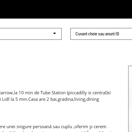
rrow,la 10 min de Tube Station (piccadilly si central)si
 Lidl la 5 min.Casa are 2 bai,gradina,living,dining
ernet,telefonie,.Camera este 560£/luna+billuri+o luna
ius 07572269805
ere unei singure persoană sau cuplu ,oferim și cerem