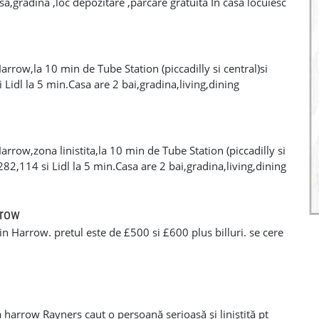
asă,grădina ,loc depozitare ,parcare gratuită În casă locuiesc
 cu loc de muncă stabil,bolurile se împart în mod egal la
e £550 iar cuplu £675 + bolurile care se vor împărți lunar!
rrow,la 10 min de Tube Station (piccadilly si central)si
 Lidl la 5 min.Casa are 2 bai,gradina,living,dining
ernet,telefonie,.Camera este 560£/luna+billuri+o luna
ius 07572269805
rrow,zona linistita,la 10 min de Tube Station (piccadilly si
 282,114 si Lidl la 5 min.Casa are 2 bai,gradina,living,dining
ernet,telefonie,.Camera este 560£/luna+billuri+o luna
ius 07572269805
rrow
n Harrow. pretul este de £500 si £600 plus billuri. se cere
 harrow Rayners caut o persoană serioasă și liniștită pt