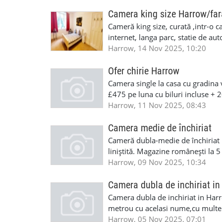
Camera king size Harrow/far
Cameră king size, curată ,intr-o c
internet, langa parc, statie de au
luna cu toate bilurile incluse. N
Harrow, 14 Nov 2025, 10:20
07778282846
Ofer chirie Harrow
Camera single la casa cu gradina 
£475 pe luna cu biluri incluse + 
liniștită Contact 07470221368 
Harrow, 11 Nov 2025, 08:43
Camera medie de închiriat
Cameră dubla-medie de închiriat pe
liniștită. Magazine românești la 5
100 depozit , pentru detalii suna
Harrow, 09 Nov 2025, 10:34
Camera dubla de inchiriat i
Camera dubla de inchiriat in Harr
metrou cu acelasi nume,cu multe 
Camera este situata intr-o casa m
Harrow, 05 Nov 2025, 07:01