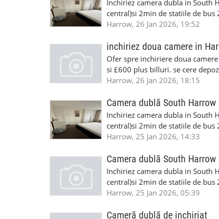
Inchiriez camera dubla in South Ha
central)si 2min de statiile de bus
room ,parcare ,internet,telefoni
Harrow, 26 Jan 2026, 19:52
contact: Marius 07572269805
inchiriez doua camere in Ha
Ofer spre inchiriere doua camere 
si £600 plus billuri. se cere depo
Harrow, 26 Jan 2026, 18:15
Camera dublă South Harrow
Inchiriez camera dubla in South Ha
central)si 2min de statiile de bus
room ,parcare ,internet,telefoni
Harrow, 25 Jan 2026, 14:33
contact: Marius 07572269805
Camera dublă South Harrow
Inchiriez camera dubla in South Ha
central)si 2min de statiile de bus
room ,parcare ,internet,telefoni
Harrow, 25 Jan 2026, 05:39
contact: Marius 07572269805
Cameră dublă de inchiriat