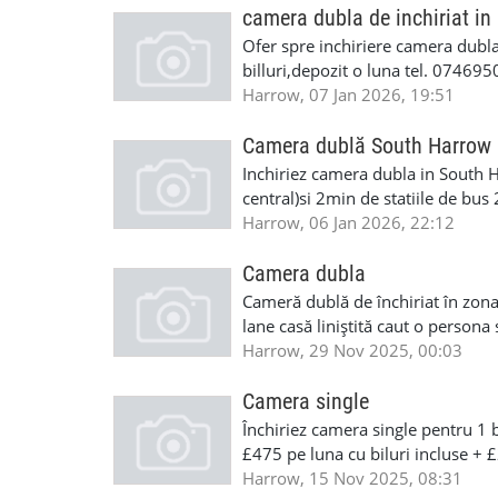
camera dubla de inchiriat in
Ofer spre inchiriere camera dubl
billuri,depozit o luna tel. 07469
Harrow, 07 Jan 2026, 19:51
Camera dublă South Harrow
Inchiriez camera dubla in South Ha
central)si 2min de statiile de bus
room ,parcare ,internet,telefoni
Harrow, 06 Jan 2026, 22:12
contact: Marius 07572269805
Camera dubla
Cameră dublă de închiriat în zon
lane casă liniștită caut o persona
Harrow, 29 Nov 2025, 00:03
Camera single
Închiriez camera single pentru 1 b
£475 pe luna cu biluri incluse + 
transport.
Harrow, 15 Nov 2025, 08:31