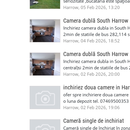
seriozitate ,bucătăria este spațio
în fiecare cameră câte o persoană
Harrow, 05 Feb 2026, 13:20
toți ,pentru o persoană chiria est
Camera dublă South Harrow
Inchiriez camera dubla in South Ha
2min de statiile de bus 282,114 si
room,frigider propiu,parcare ,int
Harrow, 04 Feb 2026, 18:52
depozit. Numar de contact: Mar
Camera dublă South Harrow
Inchiriez camera dubla in South Ha
central)si 2min de statiile de bus
room,frigider propiu,parcare ,int
Harrow, 02 Feb 2026, 20:00
depozit. Numar de contact: Mar
inchiriez doua camere in Ha
ofer spre inchiriere doua camere i
o luna depozit tel. 07469500353
Harrow, 02 Feb 2026, 19:06
Cameră single de inchiriat
Cameră single de închiriat în zona