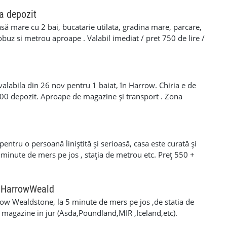
a depozit
asă mare cu 2 bai, bucatarie utilata, gradina mare, parcare,
tobuz si metrou aproape . Valabil imediat / pret 750 de lire /
u se cere depozit. Contact Whatsapp sau sunati
valabila din 26 nov pentru 1 baiat, în Harrow. Chiria e de
200 depozit. Aproape de magazine și transport . Zona
Nicu 07388559104 Rodica
ntru o persoană liniștită și serioasă, casa este curată și
 minute de mers pe jos , stația de metrou etc. Preț 550 +
ți la telefon 07849390852
n HarrowWeald
ow Wealdstone, la 5 minute de mers pe jos ,de statia de
magazine in jur (Asda,Poundland,MIR ,Iceland,etc).
oderna, cu bucatarie complet utilata ,doua bai,loc de luat