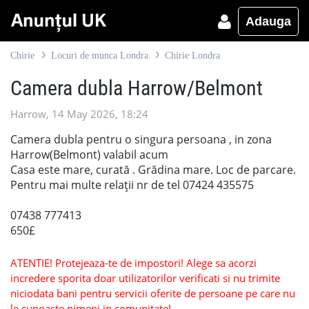
Adauga
Chirie
Locuri de munca Londra
Chirie Londra
Camera dubla Harrow/Belmont
Harrow, 14 May 2026, 18:24
Camera dubla pentru o singura persoana , in zona
Harrow(Belmont) valabil acum
Casa este mare, curată . Grădina mare. Loc de parcare.
Pentru mai multe relații nr de tel 07424 435575
07438 777413
650£
ATENTIE! Protejeaza-te de impostori! Alege sa acorzi
incredere sporita doar utilizatorilor verificati si nu trimite
niciodata bani pentru servicii oferite de persoane pe care nu
le cunoaste nimeni in comunitate!