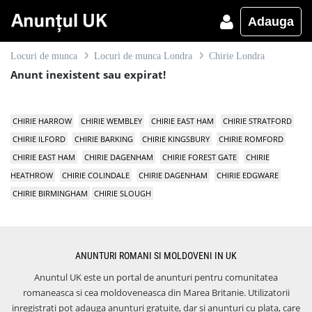
Adauga
Locuri de munca
Locuri de munca Londra
Chirie Londra
Anunt inexistent sau expirat!
CHIRIE HARROW
CHIRIE WEMBLEY
CHIRIE EAST HAM
CHIRIE STRATFORD
CHIRIE ILFORD
CHIRIE BARKING
CHIRIE KINGSBURY
CHIRIE ROMFORD
CHIRIE EAST HAM
CHIRIE DAGENHAM
CHIRIE FOREST GATE
CHIRIE
HEATHROW
CHIRIE COLINDALE
CHIRIE DAGENHAM
CHIRIE EDGWARE
CHIRIE BIRMINGHAM
CHIRIE SLOUGH
ANUNTURI ROMANI SI MOLDOVENI IN UK
Anuntul UK este un portal de anunturi pentru comunitatea
romaneasca si cea moldoveneasca din Marea Britanie. Utilizatorii
inregistrati pot adauga anunturi gratuite, dar si anunturi cu plata, care