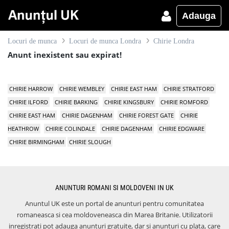
Adauga
Locuri de munca
Locuri de munca Londra
Chirie Londra
Anunt inexistent sau expirat!
CHIRIE HARROW
CHIRIE WEMBLEY
CHIRIE EAST HAM
CHIRIE STRATFORD
CHIRIE ILFORD
CHIRIE BARKING
CHIRIE KINGSBURY
CHIRIE ROMFORD
CHIRIE EAST HAM
CHIRIE DAGENHAM
CHIRIE FOREST GATE
CHIRIE
HEATHROW
CHIRIE COLINDALE
CHIRIE DAGENHAM
CHIRIE EDGWARE
CHIRIE BIRMINGHAM
CHIRIE SLOUGH
ANUNTURI ROMANI SI MOLDOVENI IN UK
Anuntul UK este un portal de anunturi pentru comunitatea
romaneasca si cea moldoveneasca din Marea Britanie. Utilizatorii
inregistrati pot adauga anunturi gratuite, dar si anunturi cu plata, care