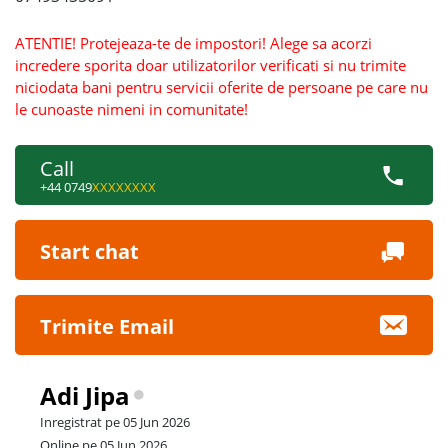
ATENTIE! Protejeaza-te de impostori! Alege sa acorzi
incredere sporita doar utilizatorilor verificati si nu trimite
niciodata bani pentru servicii oferite de persoane pe care nu
le cunoaste nimeni in comunitate!
Call
+44 0749
XXXXXXXX
Start chat
Trimite Email
Adi Jipa
Inregistrat pe 05 Jun 2026
Online pe 05 Jun 2026