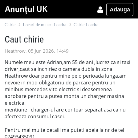
Adauga
Chirie
Locuri de munca Londra
Chirie Londra
Caut chirie
Heathrow, 05 Jun 2026, 14:49
Numele meu este Adrian,am 55 de ani ,lucrez ca si taxi
driver,caut sa inchiriez o camera dubla in zona
Heathrow doar pentru mine pe o perioada lunga,am
nevoie in mod obligatoriu de parcare pentru un
minibus mercedes vito electric si deasemenea
aprobare pentru a putea monta un charger masina
electrica.
mentiune : charger-ul are contoar separat asa ca nu
afecteaza consumul casei.
Pentru mai multe detalii ma puteti apela la nr de tel
07493435091