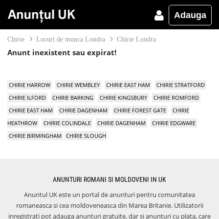
Adauga
Chirie
Locuri de munca Londra
Chirie Londra
Anunt inexistent sau expirat!
CHIRIE HARROW
CHIRIE WEMBLEY
CHIRIE EAST HAM
CHIRIE STRATFORD
CHIRIE ILFORD
CHIRIE BARKING
CHIRIE KINGSBURY
CHIRIE ROMFORD
CHIRIE EAST HAM
CHIRIE DAGENHAM
CHIRIE FOREST GATE
CHIRIE
HEATHROW
CHIRIE COLINDALE
CHIRIE DAGENHAM
CHIRIE EDGWARE
CHIRIE BIRMINGHAM
CHIRIE SLOUGH
ANUNTURI ROMANI SI MOLDOVENI IN UK
Anuntul UK este un portal de anunturi pentru comunitatea
romaneasca si cea moldoveneasca din Marea Britanie. Utilizatorii
inregistrati pot adauga anunturi gratuite, dar si anunturi cu plata, care