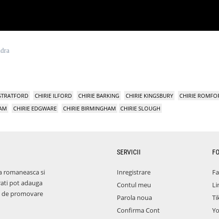
ndra
 STRATFORD
CHIRIE ILFORD
CHIRIE BARKING
CHIRIE KINGSBURY
CHIRIE ROMFO
HAM
CHIRIE EDGWARE
CHIRIE BIRMINGHAM
CHIRIE SLOUGH
SERVICII
F
a romaneasca si
Inregistrare
F
rati pot adauga
Contul meu
Li
aza de promovare
Parola noua
Ti
Confirma Cont
Y