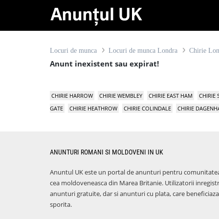
Locuri de munca
Locuri de munca Londra
Chirie Lo
Anunt inexistent sau expirat!
CHIRIE HARROW
CHIRIE WEMBLEY
CHIRIE EAST HAM
CHIRIE
GATE
CHIRIE HEATHROW
CHIRIE COLINDALE
CHIRIE DAGEN
ANUNTURI ROMANI SI MOLDOVENI IN UK
Anuntul UK este un portal de anunturi pentru comunitate
cea moldoveneasca din Marea Britanie. Utilizatorii inregist
anunturi gratuite, dar si anunturi cu plata, care benefici
sporita.