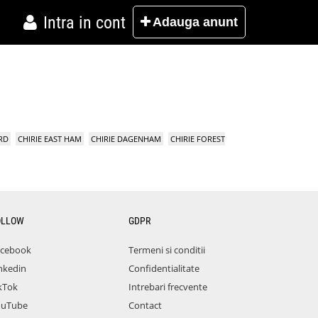
Intra in cont
Adauga
anunt
RD
CHIRIE EAST HAM
CHIRIE DAGENHAM
CHIRIE FOREST
OLLOW
GDPR
acebook
Termeni si conditii
nkedin
Confidentialitate
kTok
Intrebari frecvente
ouTube
Contact