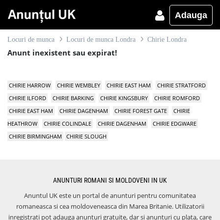
Adauga
Locuri de munca
Locuri de munca Londra
Chirie Londra
Anunt inexistent sau expirat!
CHIRIE HARROW
CHIRIE WEMBLEY
CHIRIE EAST HAM
CHIRIE STRATFORD
CHIRIE ILFORD
CHIRIE BARKING
CHIRIE KINGSBURY
CHIRIE ROMFORD
CHIRIE EAST HAM
CHIRIE DAGENHAM
CHIRIE FOREST GATE
CHIRIE
HEATHROW
CHIRIE COLINDALE
CHIRIE DAGENHAM
CHIRIE EDGWARE
CHIRIE BIRMINGHAM
CHIRIE SLOUGH
ANUNTURI ROMANI SI MOLDOVENI IN UK
Anuntul UK este un portal de anunturi pentru comunitatea
romaneasca si cea moldoveneasca din Marea Britanie. Utilizatorii
inregistrati pot adauga anunturi gratuite, dar si anunturi cu plata, care