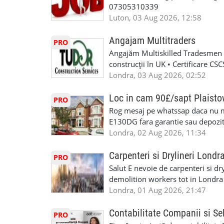
07305310339
Luton, 03 Aug 2026, 12:58
Angajam Multitraders
PRO
Angajăm Multiskilled Tradesmen (
construcții în UK • Certificare C
specializate (căutăm multitraderi)
Londra, 03 Aug 2026, 02:52
Avantaje majore: construcții interi
interioare • Permis de conducere 
Loc in cam 90£/sapt Plaist
PRO
(reprezintă un avantaj important) S
Rog mesaj pe whatssap daca nu 
performanță • £200 – £250 pe zi •
E130DG fara garantie sau depozit 
posibilități reale de avansare • Tr
fiecare pat beneficiaza de dulap s
Londra, 02 Aug 2026, 11:34
perspective de dezvoltare pe term
in toata casa -masina de spalat -us
oră pauză de masă) • Posibilitate
saptaminal fara garantie sau avan
Carpenteri si Drylineri Londr
PRO
de 1/sapt) -tel- 07440366084
Salut E nevoie de carpenteri si dr
demolition workers tot in Londr
Londra, 01 Aug 2026, 21:47
Contabilitate Companii si Se
PRO