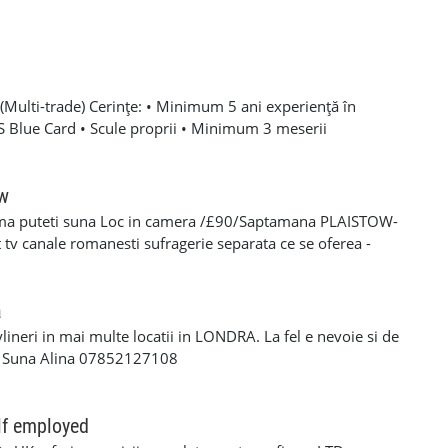
Multi-trade) Cerințe: • Minimum 5 ani experiență în
SCS Blue Card • Scule proprii • Minimum 3 meserii
 – experiență solidă în mai multe domenii din construcții •
oare, roofing, tiling, carpentry, finisaje și decorațiuni
categoria B valabil • Mijloc de transport propriu
ow
e oferă: • Salariu atractiv, în funcție de experiență și
ma puteti suna Loc in camera /£90/Saptamana PLAISTOW-
 Diurnă / plată transport • Suport tehnic continuu și
tv canale romanesti sufragerie separata ce se oferea -
aininguri și cursuri de calificare • Mediu de lucru stabil cu
eparat -fiecare camera beneficiaza de frigider separat -wi-fi
en lung Program de lucru: • Luni – Vineri: 08:00 – 17:00 (1
cator -toate cheltuielile casei sunt incluse in pretul
 de lucru suplimentar în weekend (opțional)
s/plata saptaminala , (nu se face cazare/plateste mai putin
a
ylineri in mai multe locatii in LONDRA. La fel e nevoie si de
a Suna Alina 07852127108
lf employed