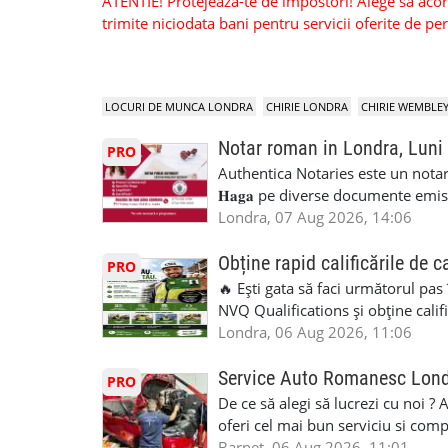
ATENTIE! Protejeaza-te de impostori! Alege sa acorzi
trimite niciodata bani pentru servicii oferite de 
LOCURI DE MUNCA LONDRA
CHIRIE LONDRA
CHIRIE WEMBLE
Notar roman in Londra, Luni
PRO
Authentica Notaries este un notariat 
𝐇𝐚𝐠𝐚 pe diverse documente emis
căsătorie) ♦ 𝐩𝐫𝐨𝐜𝐮𝐫𝐢 ♦ 𝐝𝐞𝐜𝐥𝐚𝐫𝐚
Londra, 07 Aug 2026, 14:06
pentru minor, luare in spațiu, etc) ♦ 𝐥𝐞𝐠𝐚
împrumut în România) ♦ 𝐭𝐫𝐚𝐝𝐮𝐜𝐞𝐫𝐢 𝐥𝐞𝐠𝐚𝐥𝐢
Obține rapid calificările de c
PRO
judiciar din România ♦Certificat 
🔥 Ești gata să faci următorul pas
Identificari (ex.ID1) Legal, fără 
NVQ Qualifications și obține calif
sâmbăta 🕒 Program: • Luni - Vine
Calificări recunoscute în UK ✅ Ev
Londra, 06 Aug 2026, 11:06
Avenue, HA8 0LA, lângă stația de
asistență în limba română ✅ Potriv
Telefon/WhatsApp: 0792 831 698
competențele 👷 Indiferent dacă luc
Service Auto Romanesc Lon
PRO
#servicii_notariale_in_limba_rom
oficială, noi te ajutăm să alegi var
De ce să alegi să lucrezi cu noi ?
#declaratiidecalatorie #serviciin
complicații. 💥 Suport real de la î
oferi cel mai bun serviciu si com
noi oportunități de muncă și de 
alegerea ideală: Personal califica
Barnet, 06 Aug 2026, 11:01