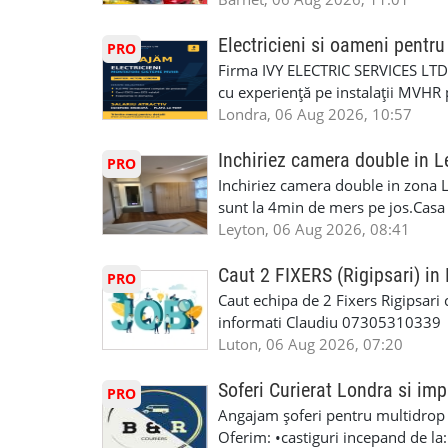
(WhatsApp) 📱 07846 715500 📍 
profesioniști cu experiență și cal
6RR 🚀 CSCS Colindale – GQA & NVQ 
Auto. Indiferent de situație, puteț
Electricieni si oameni pent
PRO
te astăzi. Construiește-ți viitorul 
repara in scurt timp si eficient o
Firma IVY ELECTRIC SERVICES LTD 
garaj auto care ofera orice tip de 
cu experiență pe instalații MVHR 
Lucram cu Toate Garantiile si Asi
obligatorii: 🔹 Full PPE (echipam
Londra, 06 Aug 2026, 10:57
Dumneavoastră, suntem TVA Înreg
Experiență în domeniu Ce oferim: 
iTP/MOT Masini Mici si Vanuri Inal
lucru constant ✅ Echipă serioasă,
Inchiriez camera double in L
PRO
Accident Management, Preluam Ca
detalii și programare, trimiteți me
Inchiriez camera double in zona L
Masina la Schimb. ✅ Distributii 
sunt la 4min de mers pe jos.Casa e
Geometrie Profesionala Roti Las
incluse.Cautam o persoana sau un 
Leyton, 06 Aug 2026, 08:41
Explicatii. ✅ Suntem foarte buni 
informatii va rog sa ma contactat
Reparam orice tip de masina elect
seriozitate.Multumesc anticipat.
Caut 2 FIXERS (Rigipsari) i
PRO
Masina de Drum Lung. ✅ Schimbat
Caut echipa de 2 Fixers Rigipsari c
Detailing Auto Interior/Exterior
informati Claudiu 07305310339
WhatsApp Text https://wa.link/ca
Luton, 06 Aug 2026, 07:20
6HB www.mecaniciautolondra.u
#MecanicAutoLondra #GarajAuto
Soferi Curierat Londra si imp
PRO
#AtelierAutoLondra #MecaniciRo
Angajam șoferi pentru multidrop d
#RomanianGarageRepair #Roman
Oferim: •castiguri incepand de la
#RomanianMechanic #RomanianC