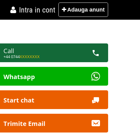
Intra in cont
Adauga
anunt
Call
+44 0744
XXXXXXXX
Whatsapp
Start chat
Trimite Email