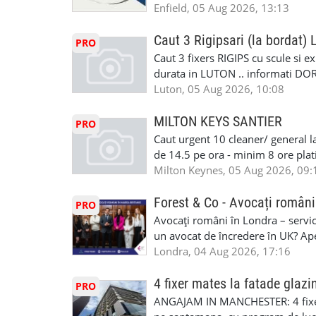
pentru cei platitori de VAT si £1
Enfield, 05 Aug 2026, 13:13
#MecaniciProfesionistiLondra #
cei platitori de VAT BONUS DE P
#mecaniciautouk #mecanicautomu
status obligatoriu •varsta minima
Caut 3 Rigipsari (la bordat)
#mecanicmoldoveanlondra #vops
PRO
compania aplica pentru dumneavoas
Caut 3 fixers RIGIPS cu scule si e
•oferim: - training platit (3 zile
durata in LUTON .. informati D
nedeterminata. -full time/ part-tim
Luton, 05 Aug 2026, 10:08
detineti van) include asigurare de
masinii). Acceptam cu permis UK 
MILTON KEYS SANTIER
PRO
Enfield - Weybridge - Romford - 
Caut urgent 10 cleaner/ general l
programari la interviu apelati cu
de 14.5 pe ora - minim 8 ore platit
la Amazon. Munca este usoara, gen
Milton Keynes, 05 Aug 2026, 09:
CSCS, Share Code - NECESARE UT
SAPTAMANALA Contact: +44 7308 
Forest & Co - Avocați români
PRO
interesati
Avocați români în Londra – servici
un avocat de încredere în UK? Ap
Solicitors, indiferent că ai nevoi
Londra, 04 Aug 2026, 17:16
pentru persoane fizice: • Drept pen
familiei (divorț, custodie, partaj) 
4 fixer mates la fatade glazi
PRO
Servicii pentru companii: • Drept
ANGAJAM IN MANCHESTER: 4 fixe
• Imigrație pentru afaceri și sponso