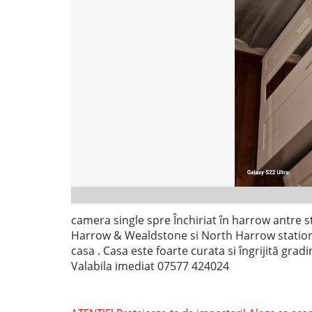
camera single spre Închiriat în harrow antre st
Harrow & Wealdstone si North Harrow station 
casa . Casa este foarte curata si îngrijită gra
Valabila imediat 07577 424024