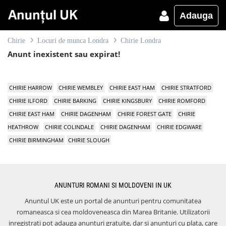
Adauga
Chirie
Locuri de munca Londra
Chirie Londra
Anunt inexistent sau expirat!
CHIRIE HARROW
CHIRIE WEMBLEY
CHIRIE EAST HAM
CHIRIE STRATFORD
CHIRIE ILFORD
CHIRIE BARKING
CHIRIE KINGSBURY
CHIRIE ROMFORD
CHIRIE EAST HAM
CHIRIE DAGENHAM
CHIRIE FOREST GATE
CHIRIE
HEATHROW
CHIRIE COLINDALE
CHIRIE DAGENHAM
CHIRIE EDGWARE
CHIRIE BIRMINGHAM
CHIRIE SLOUGH
ANUNTURI ROMANI SI MOLDOVENI IN UK
Anuntul UK este un portal de anunturi pentru comunitatea
romaneasca si cea moldoveneasca din Marea Britanie. Utilizatorii
inregistrati pot adauga anunturi gratuite, dar si anunturi cu plata, care