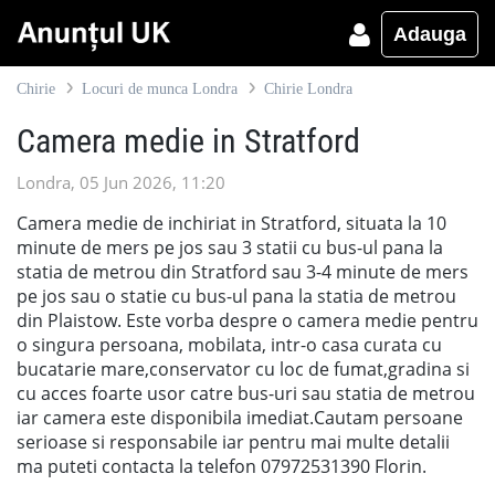
Adauga
Chirie
Locuri de munca Londra
Chirie Londra
Camera medie in Stratford
Londra, 05 Jun 2026, 11:20
Camera medie de inchiriat in Stratford, situata la 10
minute de mers pe jos sau 3 statii cu bus-ul pana la
statia de metrou din Stratford sau 3-4 minute de mers
pe jos sau o statie cu bus-ul pana la statia de metrou
din Plaistow. Este vorba despre o camera medie pentru
o singura persoana, mobilata, intr-o casa curata cu
bucatarie mare,conservator cu loc de fumat,gradina si
cu acces foarte usor catre bus-uri sau statia de metrou
iar camera este disponibila imediat.Cautam persoane
serioase si responsabile iar pentru mai multe detalii
ma puteti contacta la telefon 07972531390 Florin.