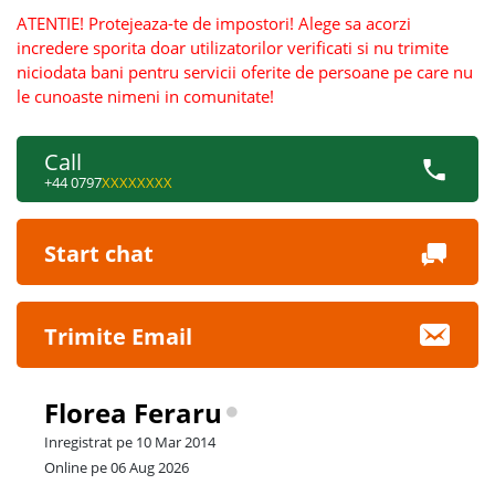
ATENTIE! Protejeaza-te de impostori! Alege sa acorzi
incredere sporita doar utilizatorilor verificati si nu trimite
niciodata bani pentru servicii oferite de persoane pe care nu
le cunoaste nimeni in comunitate!
Call
+44 0797
XXXXXXXX
Start chat
Trimite Email
Florea Feraru
Inregistrat pe 10 Mar 2014
Online pe 06 Aug 2026