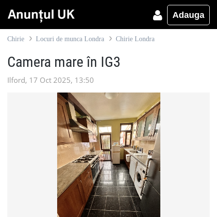
Adauga
Chirie
Locuri de munca Londra
Chirie Londra
Camera mare în IG3
Ilford, 17 Oct 2025, 13:50