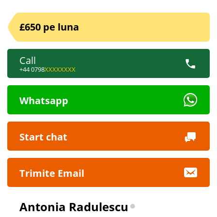
£650 pe luna
Call
+44 0798
XXXXXXXX
Whatsapp
Start chat
Trimite Email
Antonia Radulescu