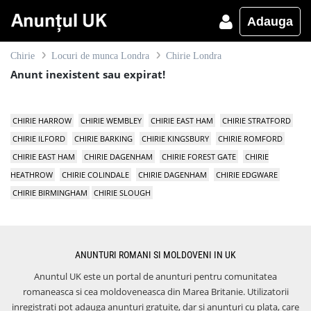
Adauga
Chirie
Locuri de munca Londra
Chirie Londra
Anunt inexistent sau expirat!
CHIRIE HARROW
CHIRIE WEMBLEY
CHIRIE EAST HAM
CHIRIE STRATFORD
CHIRIE ILFORD
CHIRIE BARKING
CHIRIE KINGSBURY
CHIRIE ROMFORD
CHIRIE EAST HAM
CHIRIE DAGENHAM
CHIRIE FOREST GATE
CHIRIE
HEATHROW
CHIRIE COLINDALE
CHIRIE DAGENHAM
CHIRIE EDGWARE
CHIRIE BIRMINGHAM
CHIRIE SLOUGH
ANUNTURI ROMANI SI MOLDOVENI IN UK
Anuntul UK este un portal de anunturi pentru comunitatea
romaneasca si cea moldoveneasca din Marea Britanie. Utilizatorii
inregistrati pot adauga anunturi gratuite, dar si anunturi cu plata, care