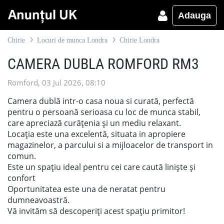
Adauga
Chirie
Locuri de munca Londra
Chirie Londra
CAMERA DUBLA ROMFORD RM3
Romford, 03 Jul 2026, 08:10
Camera dublă intr-o casa noua si curată, perfectă
pentru o persoană serioasa cu loc de munca stabil,
care apreciază curățenia și un mediu relaxant.
Locația este una excelentă, situata in apropiere
magazinelor, a parcului si a mijloacelor de transport in
comun.
Este un spațiu ideal pentru cei care caută liniște și
confort
Oportunitatea este una de neratat pentru
dumneavoastră.
Vă invităm să descoperiți acest spațiu primitor!