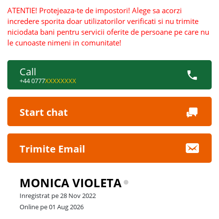
ATENTIE! Protejeaza-te de impostori! Alege sa acorzi
incredere sporita doar utilizatorilor verificati si nu trimite
niciodata bani pentru servicii oferite de persoane pe care nu
le cunoaste nimeni in comunitate!
Call
+44 0777
XXXXXXXX
Start chat
Trimite Email
MONICA VIOLETA
Inregistrat pe 28 Nov 2022
Online pe 01 Aug 2026